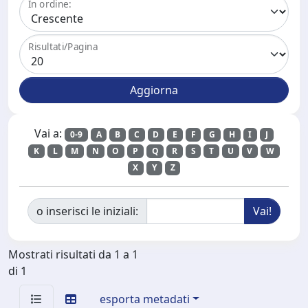
In ordine:
Risultati/Pagina
Vai a:
0-9
A
B
C
D
E
F
G
H
I
J
K
L
M
N
O
P
Q
R
S
T
U
V
W
X
Y
Z
o inserisci le iniziali:
Mostrati risultati da 1 a 1
di 1
esporta metadati