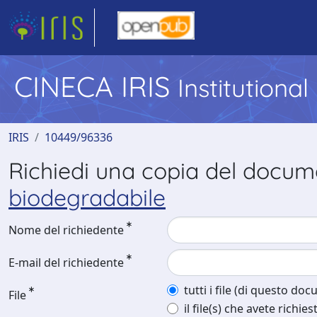
CINECA IRIS
Institutiona
IRIS
10449/96336
Richiedi una copia del docu
biodegradabile
Nome del richiedente
E-mail del richiedente
tutti i file (di questo do
File
il file(s) che avete richies