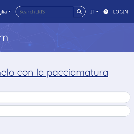
glia
IT
LOGIN
em
 melo con la pacciamatura