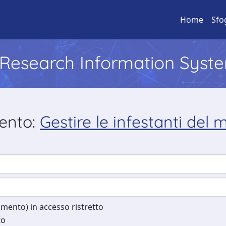
Home
Sfo
l Research Information Syst
mento:
Gestire le infestanti del
cumento) in accesso ristretto
to