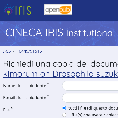
CINECA IRIS
Institutiona
IRIS
10449/91515
Richiedi una copia del docu
kimorum on Drosophila suzukii
Nome del richiedente
E-mail del richiedente
tutti i file (di questo do
File
il file(s) che avete richies