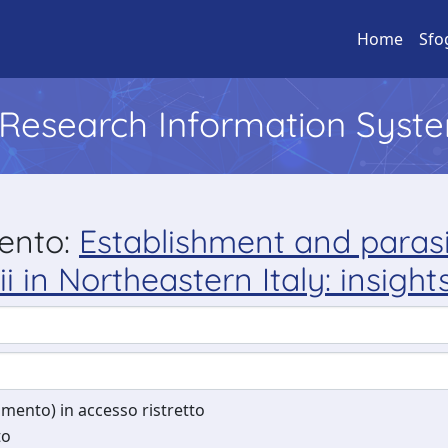
Home
Sfo
l Research Information Syst
mento:
Establishment and parasi
 in Northeastern Italy: insigh
cumento) in accesso ristretto
to