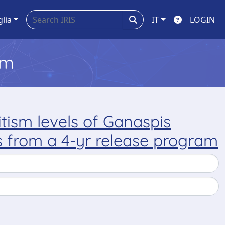
glia
IT
LOGIN
em
tism levels of Ganaspis
ts from a 4-yr release program