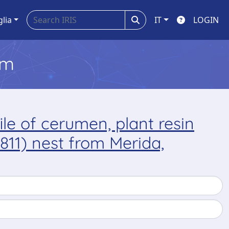
glia
IT
LOGIN
em
ile of cerumen, plant resin
1811) nest from Merida,