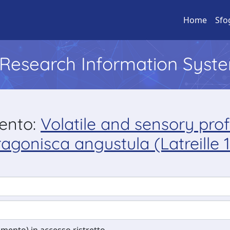
Home
Sfo
l Research Information Syst
mento:
Volatile and sensory prof
ragonisca angustula (Latreille 