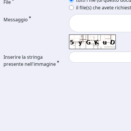
tutti i file (di questo do
File
il file(s) che avete richies
Messaggio
Inserire la stringa
presente nell'immagine