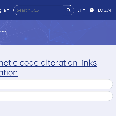
glia
IT
LOGIN
em
etic code alteration links
ation