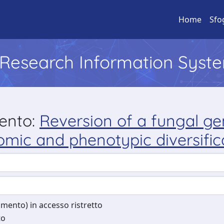
Home
Sfo
l Research Information Syst
mento:
Reversion of a fungal gen
omic and phenotypic diversific
cumento) in accesso ristretto
to