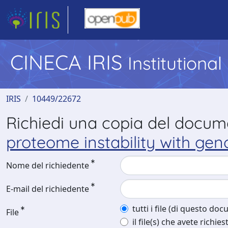
CINECA IRIS
Institutiona
IRIS
10449/22672
Richiedi una copia del docu
proteome instability with gen
Nome del richiedente
E-mail del richiedente
tutti i file (di questo do
File
il file(s) che avete richies