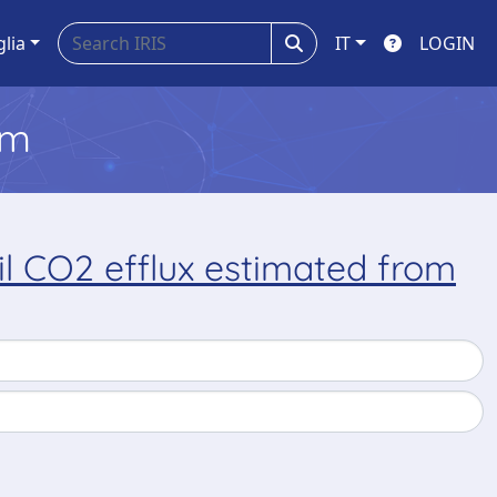
glia
IT
LOGIN
em
l CO2 efflux estimated from