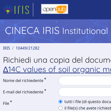
CINECA IRIS
Institutiona
IRIS
10449/21282
Richiedi una copia del docu
Δ14C values of soil organic m
Nome del richiedente
E-mail del richiedente
tutti i file (di questo do
File
il file(s) che avete richies