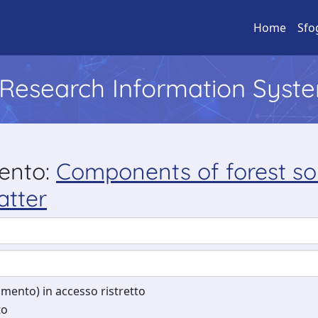
Home
Sfo
l Research Information Syst
mento:
Components of forest soi
atter
cumento) in accesso ristretto
to