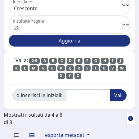
In ordine:
Risultati/Pagina
Vai a:
0-9
A
B
C
D
E
F
G
H
I
J
K
L
M
N
O
P
Q
R
S
T
U
V
W
X
Y
Z
o inserisci le iniziali:
Mostrati risultati da 4 a 8
di 8
esporta metadati