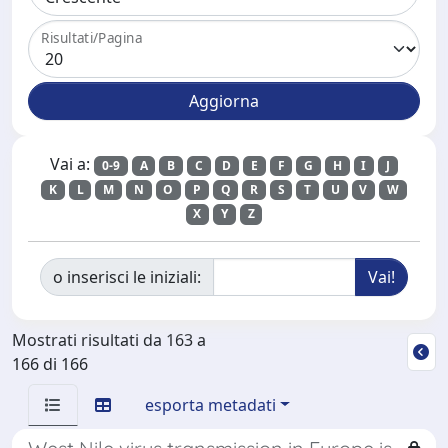
Risultati/Pagina
Vai a:
0-9
A
B
C
D
E
F
G
H
I
J
K
L
M
N
O
P
Q
R
S
T
U
V
W
X
Y
Z
o inserisci le iniziali:
Mostrati risultati da 163 a
166 di 166
esporta metadati