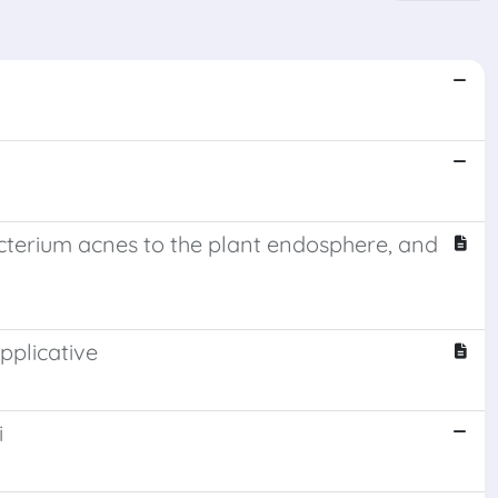
terium acnes to the plant endosphere, and
applicative
i