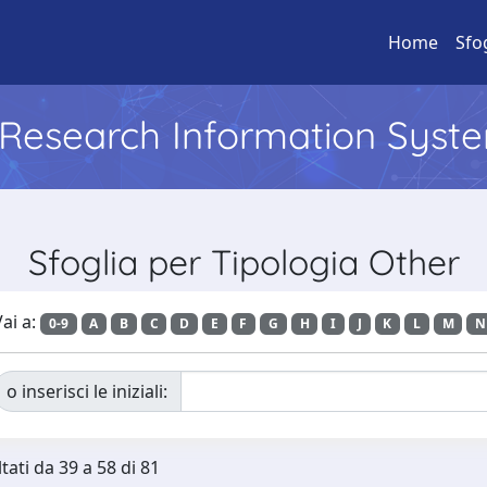
Home
Sfo
l Research Information Syst
Sfoglia per Tipologia Other
ai a:
0-9
A
B
C
D
E
F
G
H
I
J
K
L
M
N
o inserisci le iniziali:
tati da 39 a 58 di 81