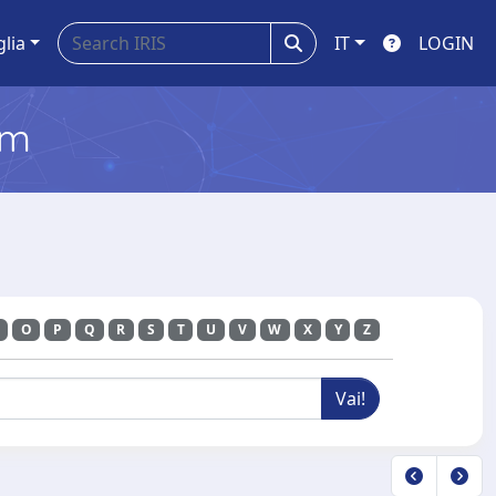
glia
IT
LOGIN
em
O
P
Q
R
S
T
U
V
W
X
Y
Z