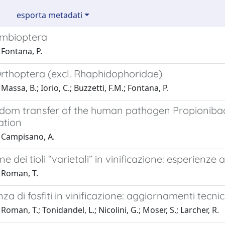
esporta metadati
Embioptera
Fontana, P.
Orthoptera (excl. Rhaphidophoridae)
assa, B.; Iorio, C.; Buzzetti, F.M.; Fontana, P.
gdom transfer of the human pathogen Propionibac
ation
 Campisano, A.
e dei tioli “varietali” in vinificazione: esperienze 
 Roman, T.
za di fosfiti in vinificazione: aggiornamenti tecnic
Roman, T.; Tonidandel, L.; Nicolini, G.; Moser, S.; Larcher, R.