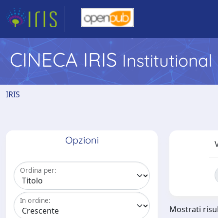
CINECA IRIS
Institutiona
IRIS
Opzioni
V
Ordina per:
In ordine:
Mostrati risul