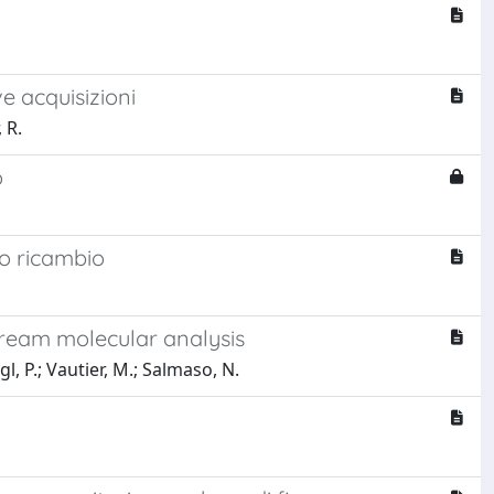
e acquisizioni
 R.
o
suo ricambio
tream molecular analysis
l, P.; Vautier, M.; Salmaso, N.