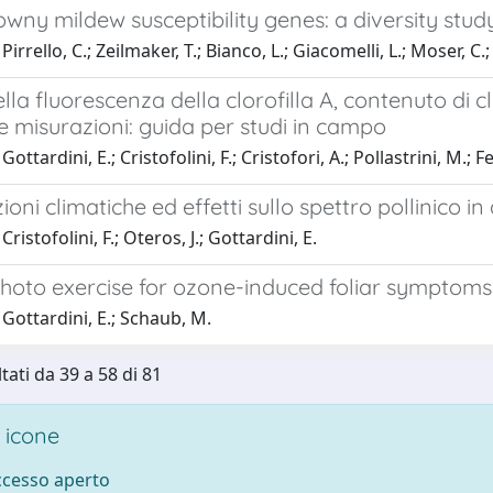
wny mildew susceptibility genes: a diversity stud
irrello, C.; Zeilmaker, T.; Bianco, L.; Giacomelli, L.; Moser, C.; 
lla fluorescenza della clorofilla A, contenuto di cl
e misurazioni: guida per studi in campo
ottardini, E.; Cristofolini, F.; Cristofori, A.; Pollastrini, M.; F
ioni climatiche ed effetti sullo spettro pollinico in
ristofolini, F.; Oteros, J.; Gottardini, E.
photo exercise for ozone-induced foliar symptom
Gottardini, E.; Schaub, M.
tati da 39 a 58 di 81
 icone
accesso aperto