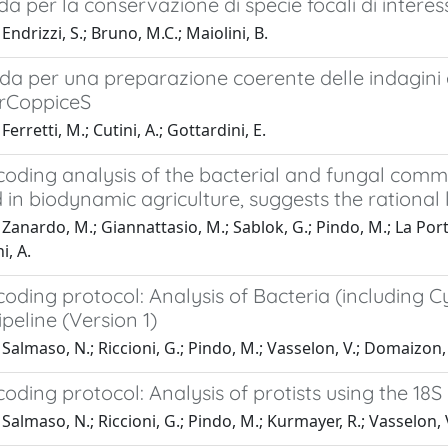
da per la conservazione di specie focali di inter
Endrizzi, S.; Bruno, M.C.; Maiolini, B.
da per una preparazione coerente delle indagini 
rCoppiceS
erretti, M.; Cutini, A.; Gottardini, E.
oding analysis of the bacterial and fungal commu
 in biodynamic agriculture, suggests the rationa
Zanardo, M.; Giannattasio, M.; Sablok, G.; Pindo, M.; La Porta
i, A.
oding protocol: Analysis of Bacteria (including 
eline (Version 1)
Salmaso, N.; Riccioni, G.; Pindo, M.; Vasselon, V.; Domaizon, 
ding protocol: Analysis of protists using the 18
Salmaso, N.; Riccioni, G.; Pindo, M.; Kurmayer, R.; Vasselon, 