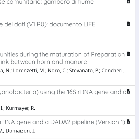
esse comunitario: gambero di fiume
e dei dati (V1 R0): documento LIFE
nities during the maturation of Preparation
l link between horn and manure
, N.; Lorenzetti, M.; Noro, C.; Stevanato, P.; Concheri,
Cyanobacteria) using the 16S rRNA gene and a
I.; Kurmayer, R.
S rRNA gene and a DADA2 pipeline (Version 1)
V.; Domaizon, I.