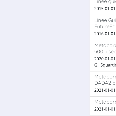
Linee gui
2015-01-01 
Linee Gui
FutureFo
2016-01-01 F
Metabarc
500, used
2020-01-01 
G.; Squartin
Metabarc
DADA2 pip
2021-01-01 
Metabarco
2021-01-01 