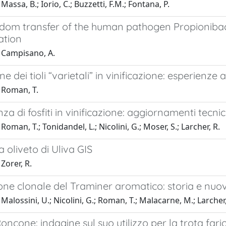
assa, B.; Iorio, C.; Buzzetti, F.M.; Fontana, P.
gdom transfer of the human pathogen Propionibac
ation
 Campisano, A.
e dei tioli “varietali” in vinificazione: esperienze 
 Roman, T.
za di fosfiti in vinificazione: aggiornamenti tecnic
Roman, T.; Tonidandel, L.; Nicolini, G.; Moser, S.; Larcher, R.
 oliveto di Uliva GIS
Zorer, R.
one clonale del Traminer aromatico: storia e nuov
Malossini, U.; Nicolini, G.; Roman, T.; Malacarne, M.; Larcher,
oncone: indagine sul suo utilizzo per la trota fari