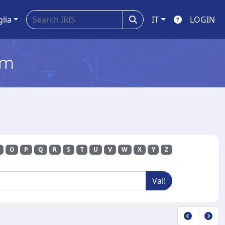
glia
IT
LOGIN
em
O
P
Q
R
S
T
U
V
W
X
Y
Z