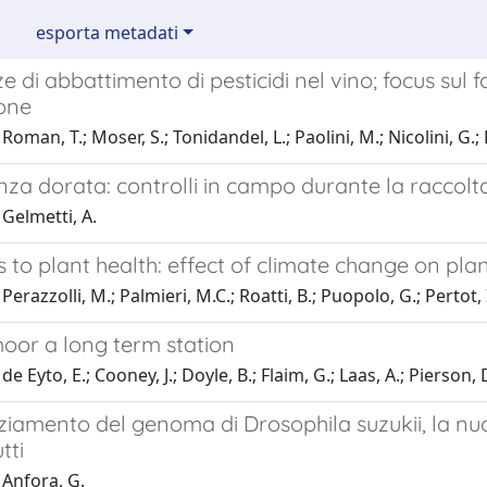
esporta metadati
e di abbattimento di pesticidi nel vino; focus sul f
ione
oman, T.; Moser, S.; Tonidandel, L.; Paolini, M.; Nicolini, G.; 
za dorata: controlli in campo durante la raccolt
Gelmetti, A.
to plant health: effect of climate change on plan
erazzolli, M.; Palmieri, M.C.; Roatti, B.; Puopolo, G.; Pertot, 
oor a long term station
e Eyto, E.; Cooney, J.; Doyle, B.; Flaim, G.; Laas, A.; Pierson, 
ziamento del genoma di Drosophila suzukii, la nuo
tti
 Anfora, G.