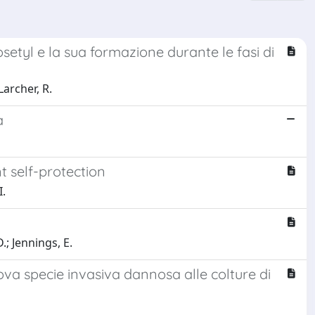
osetyl e la sua formazione durante le fasi di
Larcher, R.
a
t self-protection
I.
D.; Jennings, E.
va specie invasiva dannosa alle colture di