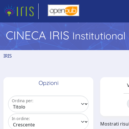
CINECA IRIS
Institutiona
IRIS
Opzioni
V
Ordina per:
In ordine:
Mostrati risul