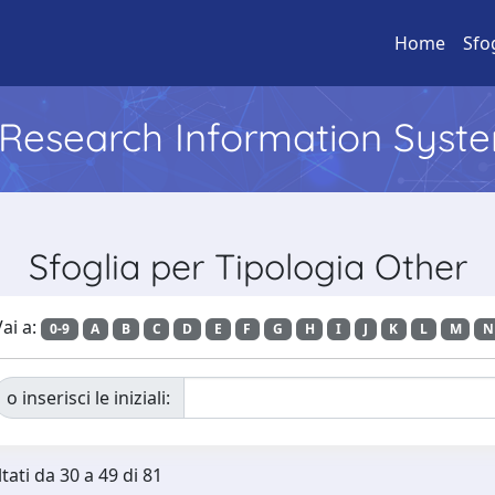
Home
Sfo
l Research Information Syst
Sfoglia per Tipologia Other
ai a:
0-9
A
B
C
D
E
F
G
H
I
J
K
L
M
N
o inserisci le iniziali:
tati da 30 a 49 di 81