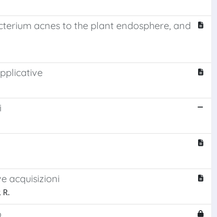
terium acnes to the plant endosphere, and
applicative
i
e acquisizioni
 R.
o