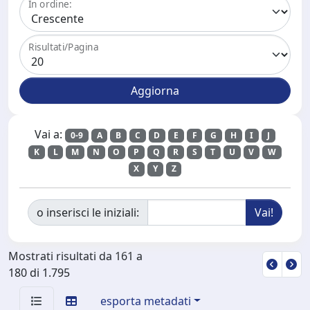
In ordine:
Risultati/Pagina
Vai a:
0-9
A
B
C
D
E
F
G
H
I
J
K
L
M
N
O
P
Q
R
S
T
U
V
W
X
Y
Z
o inserisci le iniziali:
Mostrati risultati da 161 a
180 di 1.795
esporta metadati