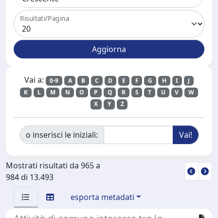
Risultati/Pagina
Vai a:
0-9
A
B
C
D
E
F
G
H
I
J
K
L
M
N
O
P
Q
R
S
T
U
V
W
X
Y
Z
o inserisci le iniziali:
Mostrati risultati da 965 a
984 di 13.493
esporta metadati