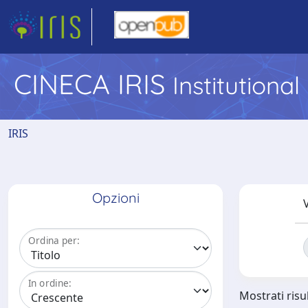
CINECA IRIS
Institutiona
IRIS
Opzioni
V
Ordina per:
In ordine:
Mostrati risu