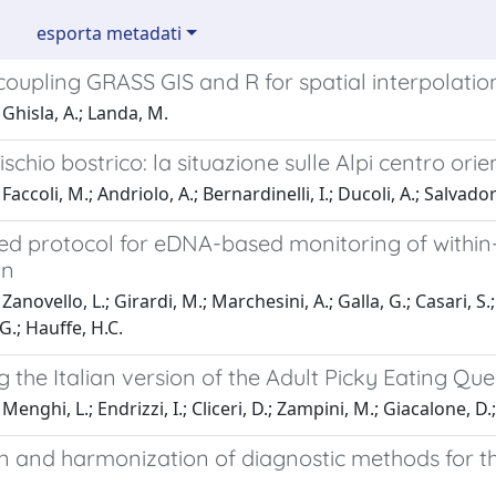
esporta metadati
 coupling GRASS GIS and R for spatial interpolatio
Ghisla, A.; Landa, M.
rischio bostrico: la situazione sulle Alpi centro ori
accoli, M.; Andriolo, A.; Bernardinelli, I.; Ducoli, A.; Salvadori,
ed protocol for eDNA-based monitoring of within-
an
anovello, L.; Girardi, M.; Marchesini, A.; Galla, G.; Casari, S.; M
G.; Hauffe, H.C.
g the Italian version of the Adult Picky Eating Qu
enghi, L.; Endrizzi, I.; Cliceri, D.; Zampini, M.; Giacalone, D.;
n and harmonization of diagnostic methods for th