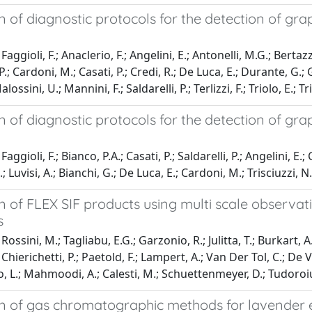
n of diagnostic protocols for the detection of gr
aggioli, F.; Anaclerio, F.; Angelini, E.; Antonelli, M.G.; Bertazzo
; Cardoni, M.; Casati, P.; Credi, R.; De Luca, E.; Durante, G.; 
alossini, U.; Mannini, F.; Saldarelli, P.; Terlizzi, F.; Triolo, E.; 
n of diagnostic protocols for the detection of gr
aggioli, F.; Bianco, P.A.; Casati, P.; Saldarelli, P.; Angelini, E.;
E.; Luvisi, A.; Bianchi, G.; De Luca, E.; Cardoni, M.; Trisciuzzi, 
n of FLEX SIF products using multi scale observa
s
ossini, M.; Tagliabu, E.G.; Garzonio, R.; Julitta, T.; Burkart, A.
; Chierichetti, P.; Paetold, F.; Lampert, A.; Van Der Tol, C.; De 
, L.; Mahmoodi, A.; Calesti, M.; Schuettenmeyer, D.; Tudoroi
n of gas chromatographic methods for lavender es