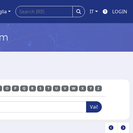
glia
IT
LOGIN
em
O
P
Q
R
S
T
U
V
W
X
Y
Z