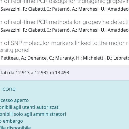
n of real-time PCR assays for transgenic grapevi
avazzini, F.; Ciabatti, I.; Paternó, A.; Marchesi, U.; Amaddeo, 
n of real-time PCR methods for grapevine detecti
avazzini, F.; Ciabatti, I.; Paternó, A.; Marchesi, U.; Amaddeo, 
n of SNP molecular markers linked to the major r
ersity panel
etiteau, A.; Denance, C.; Muranty, H.; Micheletti, D.; Lebreton,
ltati da 12.913 a 12.932 di 13.493
 icone
accesso aperto
onibili agli utenti autorizzati
onibili solo agli amministratori
to embargo
ile disponibile