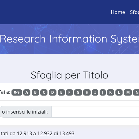
Home
Sfo
l Research Information Syst
Sfoglia per Titolo
ai a:
0-9
A
B
C
D
E
F
G
H
I
J
K
L
M
N
o inserisci le iniziali:
ltati da 12.913 a 12.932 di 13.493