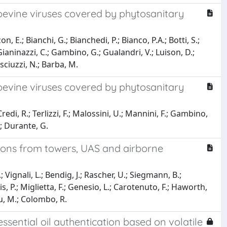
apevine viruses covered by phytosanitary
n, E.; Bianchi, G.; Bianchedi, P.; Bianco, P.A.; Botti, S.;
Gianinazzi, C.; Gambino, G.; Gualandri, V.; Luison, D.;
Trisciuzzi, N.; Barba, M.
apevine viruses covered by phytosanitary
 Credi, R.; Terlizzi, F.; Malossini, U.; Mannini, F.; Gambino,
N.; Durante, G.
tions from towers, UAS and airborne
; Vignali, L.; Bendig, J.; Rascher, U.; Siegmann, B.;
Vis, P.; Miglietta, F.; Genesio, L.; Carotenuto, F.; Haworth,
u, M.; Colombo, R.
sential oil authentication based on volatile