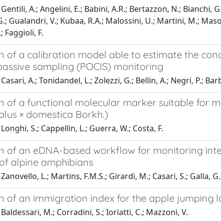
entili, A.; Angelini, E.; Babini, A.R.; Bertazzon, N.; Bianchi, G.L
 Gualandri, V.; Kubaa, R.A.; Malossini, U.; Martini, M.; Mason, M.
; Faggioli, F.
n of a calibration model able to estimate the con
passive sampling (POCIS) monitoring
asari, A.; Tonidandel, L.; Zolezzi, G.; Bellin, A.; Negri, P.; Bar
n of a functional molecular marker suitable for ma
alus × domestica Borkh.)
Longhi, S.; Cappellin, L.; Guerra, W.; Costa, F.
on of an eDNA-based workflow for monitoring inte
 of alpine amphibians
anovello, L.; Martins, F.M.S.; Girardi, M.; Casari, S.; Galla, G.;
on of an immigration index for the apple jumping
aldessari, M.; Corradini, S.; Ioriatti, C.; Mazzoni, V.