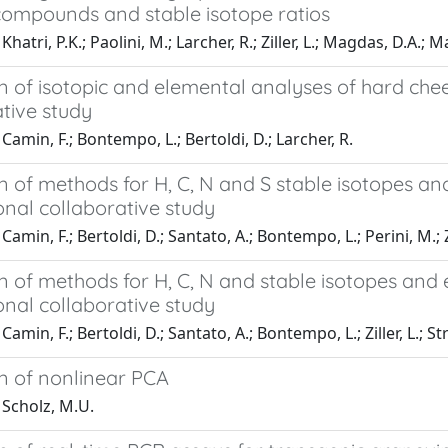
compounds and stable isotope ratios
hatri, P.K.; Paolini, M.; Larcher, R.; Ziller, L.; Magdas, D.A.;
n of isotopic and elemental analyses of hard chees
tive study
Camin, F.; Bontempo, L.; Bertoldi, D.; Larcher, R.
n of methods for H, C, N and S stable isotopes and
onal collaborative study
amin, F.; Bertoldi, D.; Santato, A.; Bontempo, L.; Perini, M.; Zi
n of methods for H, C, N and stable isotopes and 
onal collaborative study
amin, F.; Bertoldi, D.; Santato, A.; Bontempo, L.; Ziller, L.; St
on of nonlinear PCA
 Scholz, M.U.