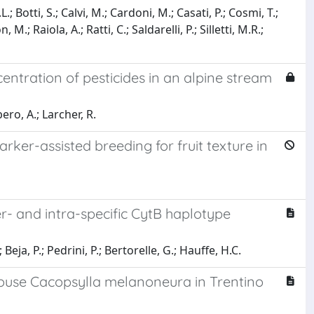
.; Botti, S.; Calvi, M.; Cardoni, M.; Casati, P.; Cosmi, T.;
; Raiola, A.; Ratti, C.; Saldarelli, P.; Silletti, M.R.;
centration of pesticides in an alpine stream
bero, A.; Larcher, R.
rker-assisted breeding for fruit texture in
r- and intra-specific CytB haplotype
 Beja, P.; Pedrini, P.; Bertorelle, G.; Hauffe, H.C.
 louse Cacopsylla melanoneura in Trentino