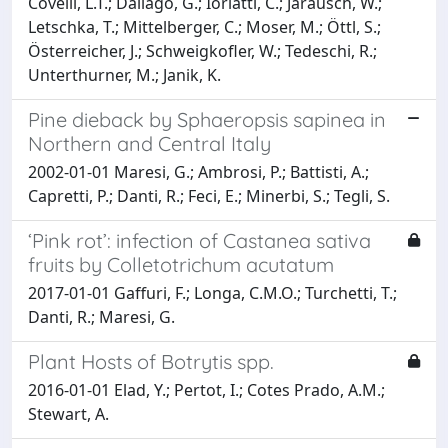
Covelli, L.T.; Dallago, G.; Ioriatti, C.; Jarausch, W.;
Letschka, T.; Mittelberger, C.; Moser, M.; Öttl, S.;
Österreicher, J.; Schweigkofler, W.; Tedeschi, R.;
Unterthurner, M.; Janik, K.
Pine dieback by Sphaeropsis sapinea in
Northern and Central Italy
2002-01-01 Maresi, G.; Ambrosi, P.; Battisti, A.;
Capretti, P.; Danti, R.; Feci, E.; Minerbi, S.; Tegli, S.
‘Pink rot’: infection of Castanea sativa
fruits by Colletotrichum acutatum
2017-01-01 Gaffuri, F.; Longa, C.M.O.; Turchetti, T.;
Danti, R.; Maresi, G.
Plant Hosts of Botrytis spp.
2016-01-01 Elad, Y.; Pertot, I.; Cotes Prado, A.M.;
Stewart, A.