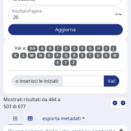
Risultati/Pagina
Vai a:
0-9
A
B
C
D
E
F
G
H
I
J
K
L
M
N
O
P
Q
R
S
T
U
V
W
X
Y
Z
o inserisci le iniziali:
Mostrati risultati da 484 a
503 di 677
esporta metadati