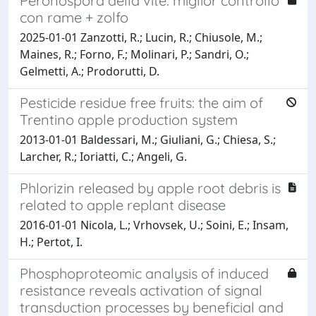
Peronospora della vite: miglior controllo
con rame + zolfo
2025-01-01 Zanzotti, R.; Lucin, R.; Chiusole, M.;
Maines, R.; Forno, F.; Molinari, P.; Sandri, O.;
Gelmetti, A.; Prodorutti, D.
Pesticide residue free fruits: the aim of
Trentino apple production system
2013-01-01 Baldessari, M.; Giuliani, G.; Chiesa, S.;
Larcher, R.; Ioriatti, C.; Angeli, G.
Phlorizin released by apple root debris is
related to apple replant disease
2016-01-01 Nicola, L.; Vrhovsek, U.; Soini, E.; Insam,
H.; Pertot, I.
Phosphoproteomic analysis of induced
resistance reveals activation of signal
transduction processes by beneficial and