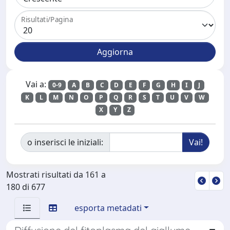
Risultati/Pagina
Vai a:
0-9
A
B
C
D
E
F
G
H
I
J
K
L
M
N
O
P
Q
R
S
T
U
V
W
X
Y
Z
o inserisci le iniziali:
Mostrati risultati da 161 a
180 di 677
esporta metadati