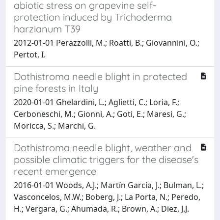
abiotic stress on grapevine self-
protection induced by Trichoderma
harzianum T39
2012-01-01 Perazzolli, M.; Roatti, B.; Giovannini, O.;
Pertot, I.
Dothistroma needle blight in protected
pine forests in Italy
2020-01-01 Ghelardini, L.; Aglietti, C.; Loria, F.;
Cerboneschi, M.; Gionni, A.; Goti, E.; Maresi, G.;
Moricca, S.; Marchi, G.
Dothistroma needle blight, weather and
possible climatic triggers for the disease's
recent emergence
2016-01-01 Woods, A.J.; Martín García, J.; Bulman, L.;
Vasconcelos, M.W.; Boberg, J.; La Porta, N.; Peredo,
H.; Vergara, G.; Ahumada, R.; Brown, A.; Diez, J.J.