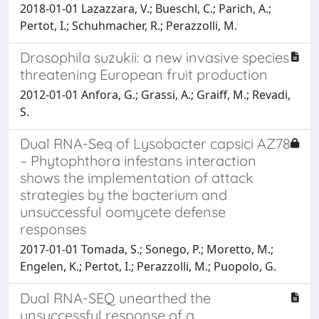
2018-01-01 Lazazzara, V.; Bueschl, C.; Parich, A.;
Pertot, I.; Schuhmacher, R.; Perazzolli, M.
Drosophila suzukii: a new invasive species
threatening European fruit production
2012-01-01 Anfora, G.; Grassi, A.; Graiff, M.; Revadi,
S.
Dual RNA-Seq of Lysobacter capsici AZ78
– Phytophthora infestans interaction
shows the implementation of attack
strategies by the bacterium and
unsuccessful oomycete defense
responses
2017-01-01 Tomada, S.; Sonego, P.; Moretto, M.;
Engelen, K.; Pertot, I.; Perazzolli, M.; Puopolo, G.
Dual RNA-SEQ unearthed the
unsuccessful response of a