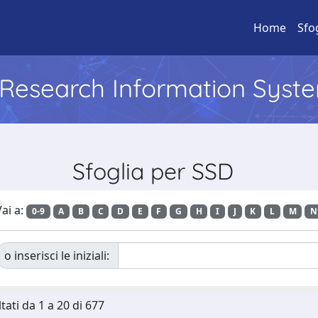
Home
Sfo
l Research Information Syst
Sfoglia per SSD
ai a:
0-9
A
B
C
D
E
F
G
H
I
J
K
L
M
N
o inserisci le iniziali:
tati da 1 a 20 di 677