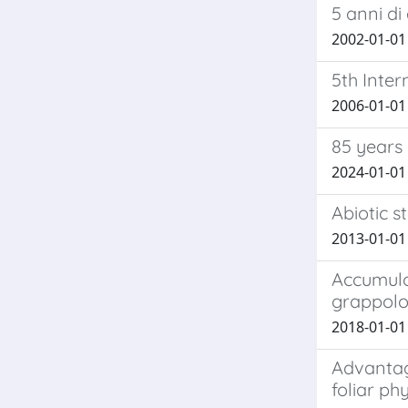
5 anni di
2002-01-01 F
5th Inte
2006-01-01 
85 years
2024-01-01 M
Abiotic 
2013-01-01 R
Accumulo 
grappol
2018-01-01 G
Advantage
foliar ph