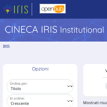
CINECA IRIS
Institutiona
IRIS
Opzioni
V
Ordina per:
In ordine:
Mostrati risul