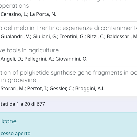
 operations
Cerasino, L.; La Porta, N.
a del melo in Trentino: esperienze di conteniment
ualandri, V.; Giuliani, G.; Trentini, G.; Rizzi, C.; Baldessari, M
ve tools in agriculture
ngeli, D.; Pellegrini, A.; Giovannini, O.
ation of polyketide synthase gene fragments in o
i in grapevine
torari, M.; Pertot, I.; Gessler, C.; Broggini, A.L.
tati da 1 a 20 di 677
 icone
accesso aperto