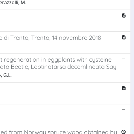
erazzolli, M.
ale di Trento, Trento, 14 novembre 2018
 regeneration in eggplants with cysteine
tato Beetle, Leptinotarsa decemlineata Say
, G.L.
erived from Norway spruce wood obtained by