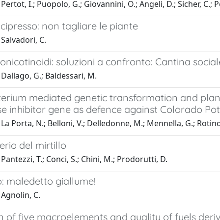
ertot, I.; Puopolo, G.; Giovannini, O.; Angeli, D.; Sicher, C.; P
 cipresso: non tagliare le piante
Salvadori, C.
eonicotinoidi: soluzioni a confronto: Cantina soci
Dallago, G.; Baldessari, M.
erium mediated genetic transformation and plant
se inhibitor gene as defence against Colorado Po
La Porta, N.; Belloni, V.; Delledonne, M.; Mennella, G.; Rotino
rio del mirtillo
antezzi, T.; Conci, S.; Chini, M.; Prodorutti, D.
: maledetto giallume!
Agnolin, C.
on of five macroelements and quality of fuels d