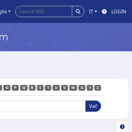
glia
IT
LOGIN
em
O
P
Q
R
S
T
U
V
W
X
Y
Z