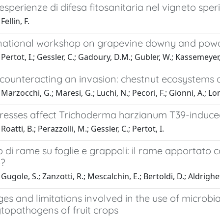
 esperienze di difesa fitosanitaria nel vigneto spe
ellin, F.
rnational workshop on grapevine downy and pow
Pertot, I.; Gessler, C.; Gadoury, D.M.; Gubler, W.; Kassemeyer
 counteracting an invasion: chestnut ecosystems 
arzocchi, G.; Maresi, G.; Luchi, N.; Pecori, F.; Gionni, A.; Long
stresses affect Trichoderma harzianum T39-induce
oatti, B.; Perazzolli, M.; Gessler, C.; Pertot, I.
di rame su foglie e grappoli: il rame apportato c
o?
ugole, S.; Zanzotti, R.; Mescalchin, E.; Bertoldi, D.; Aldrighet
s and limitations involved in the use of microbial
ytopathogens of fruit crops