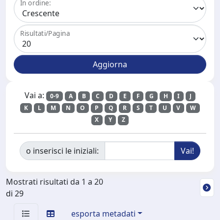
In ordine:
Risultati/Pagina
Vai a:
0-9
A
B
C
D
E
F
G
H
I
J
K
L
M
N
O
P
Q
R
S
T
U
V
W
X
Y
Z
o inserisci le iniziali:
Mostrati risultati da 1 a 20
di 29
esporta metadati