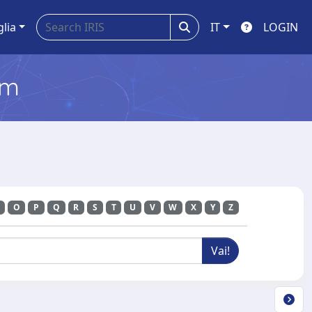
glia
IT
LOGIN
em
O
P
Q
R
S
T
U
V
W
X
Y
Z