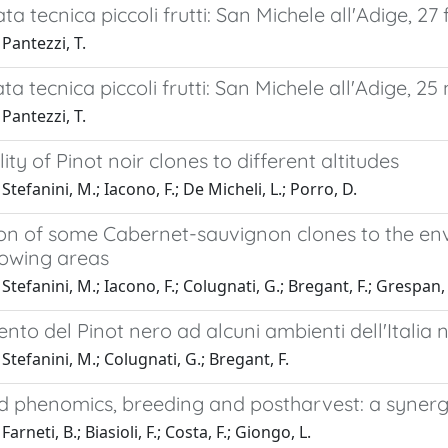
ta tecnica piccoli frutti: San Michele all'Adige, 27
Pantezzi, T.
ta tecnica piccoli frutti: San Michele all'Adige, 2
Pantezzi, T.
ity of Pinot noir clones to different altitudes
tefanini, M.; Iacono, F.; De Micheli, L.; Porro, D.
on of some Cabernet-sauvignon clones to the env
rowing areas
Stefanini, M.; Iacono, F.; Colugnati, G.; Bregant, F.; Grespan,
to del Pinot nero ad alcuni ambienti dell'Italia 
Stefanini, M.; Colugnati, G.; Bregant, F.
 phenomics, breeding and postharvest: a synergis
arneti, B.; Biasioli, F.; Costa, F.; Giongo, L.