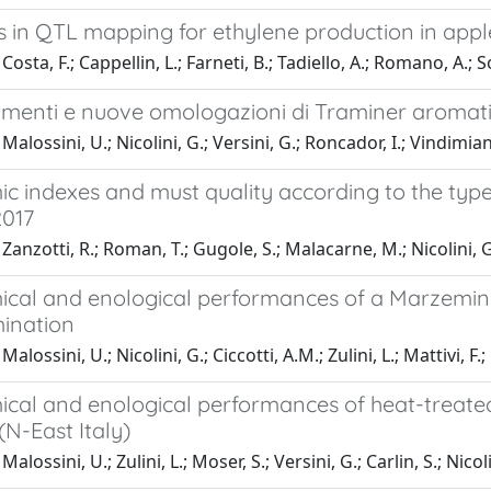
 in QTL mapping for ethylene production in appl
osta, F.; Cappellin, L.; Farneti, B.; Tadiello, A.; Romano, A.; So
menti e nuove omologazioni di Traminer aromat
alossini, U.; Nicolini, G.; Versini, G.; Roncador, I.; Vindimian,
c indexes and must quality according to the typ
2017
Zanzotti, R.; Roman, T.; Gugole, S.; Malacarne, M.; Nicolini, G
cal and enological performances of a Marzemino
mination
alossini, U.; Nicolini, G.; Ciccotti, A.M.; Zulini, L.; Mattivi, F
cal and enological performances of heat-treated
(N-East Italy)
alossini, U.; Zulini, L.; Moser, S.; Versini, G.; Carlin, S.; Nicol