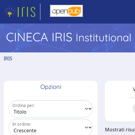
CINECA IRIS
Institutiona
IRIS
Opzioni
V
Ordina per:
In ordine:
Mostrati risul