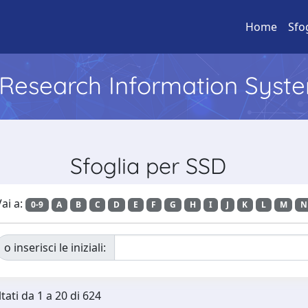
Home
Sfo
l Research Information Syst
Sfoglia per SSD
ai a:
0-9
A
B
C
D
E
F
G
H
I
J
K
L
M
N
o inserisci le iniziali:
tati da 1 a 20 di 624