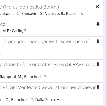
e (Malus×domestica Borkh.)
ukoulis, C.; Sansavini, S.; Velasco, R.; Biasioli, F.
ico
 M.E.; Carlin, S.
e of vineyard management: experience of
.
 clone before and after virus (GLRAV-1 and
.; Ramponi, M.; Bianchedi, P.
 vs. GFLV-infected Gewürztraminer clones in
ini, G.; Bianchedi, P.; Dalla Serra, A.