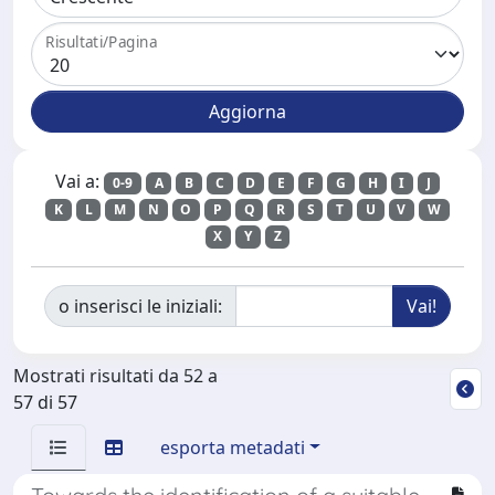
Risultati/Pagina
Vai a:
0-9
A
B
C
D
E
F
G
H
I
J
K
L
M
N
O
P
Q
R
S
T
U
V
W
X
Y
Z
o inserisci le iniziali:
Mostrati risultati da 52 a
57 di 57
esporta metadati