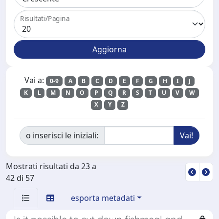
Risultati/Pagina
Vai a:
0-9
A
B
C
D
E
F
G
H
I
J
K
L
M
N
O
P
Q
R
S
T
U
V
W
X
Y
Z
o inserisci le iniziali:
Mostrati risultati da 23 a
42 di 57
esporta metadati