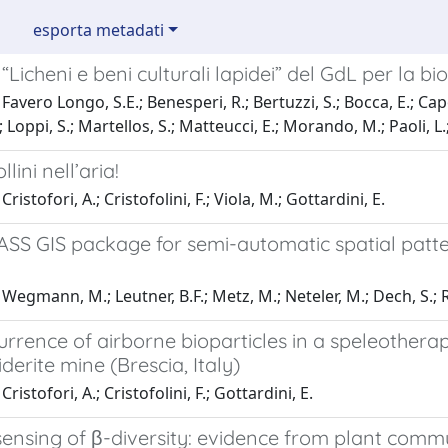
esporta metadati
“Licheni e beni culturali lapidei” del GdL per la 
avero Longo, S.E.; Benesperi, R.; Bertuzzi, S.; Bocca, E.; Capora
 Loppi, S.; Martellos, S.; Matteucci, E.; Morando, M.; Paoli, L.;
lini nell’aria!
ristofori, A.; Cristofolini, F.; Viola, M.; Gottardini, E.
RASS GIS package for semi-automatic spatial patt
Wegmann, M.; Leutner, B.F.; Metz, M.; Neteler, M.; Dech, S.; R
rrence of airborne bioparticles in a speleotherapy
iderite mine (Brescia, Italy)
ristofori, A.; Cristofolini, F.; Gottardini, E.
ensing of β-diversity: evidence from plant commu