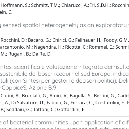
Hoffmann, S.; Schmitt, T.M.; Chiarucci, A.; Irl, S.D.H.; Rocchin
in, C.
sensed spatial heterogeneity as an exploratory t
occhini, D.; Bacaro, G.; Chirici, G.; Feilhauer, H.; Foody, G.M.;
 Marcantonio, M.; Nagendra, H.; Ricotta, C.; Rommel, E.; Schmi
.; Rugani, B.; Da Re, D.
intesi scientifica e valutazione integrata dei risu
sostenibile dei boschi cedui nel sud Europa: indicaz
ali (con Sintesi per gestori e decisori politici). De
rCoppiceS, Azione B.9
utini, A.; Brunialti, G.; Amici, V.; Bagella, S.; Bertini, G.; Cadd
i, A.; Di Salvatore, U.; Fabbio, G.; Ferrara, C.; Cristofolini, F.; Fra
.; Seddaiu, G.; Tattoni, C.; Gottardini, E.
of bacterial communities upon application of diffe