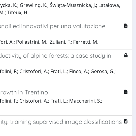
rycka, K.; Grewling, K.; Święta-Musznicka, J.; Latałowa,
.; Titeux, H.
zionali ed innovativi per una valutazione
ri, A.; Pollastrini, M.; Zuliani, F.; Ferretti, M.
tivity of alpine forests: a case study in
ini, F.; Cristofori, A.; Frati, L.; Finco, A.; Gerosa, G.;
growth in Trentino
ini, F.; Cristofori, A.; Frati, L.; Maccherini, S.;
ty: training supervised image classifications