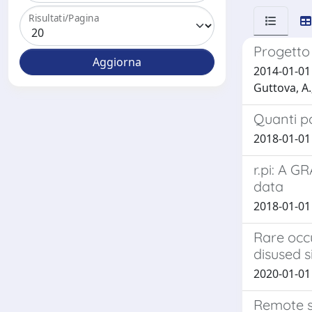
Risultati/Pagina
Progetto 
2014-01-01 F
Guttova, A.;
Quanti pol
2018-01-01 C
r.pi: A G
data
2018-01-01 
Rare occu
disused s
2020-01-01 C
Remote s