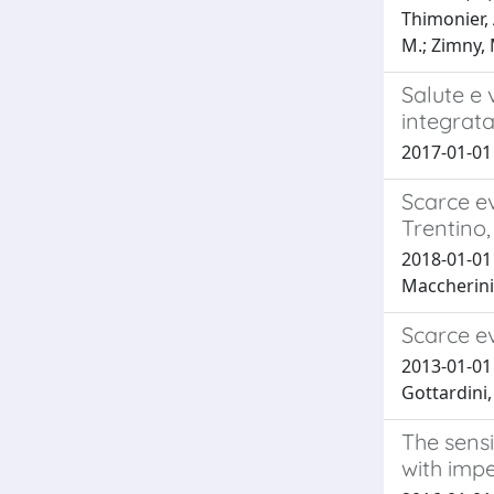
Thimonier, 
M.; Zimny, 
Salute e 
integrata
2017-01-01 G
Scarce ev
Trentino, 
2018-01-01 F
Maccherini,
Scarce ev
2013-01-01 F
Gottardini,
The sensi
with impe