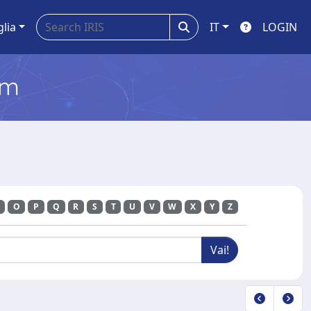
glia
IT
LOGIN
em
O
P
Q
R
S
T
U
V
W
X
Y
Z