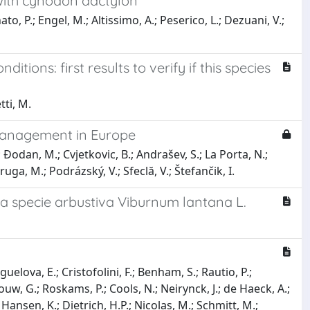
 with cynodon dactylon
, P.; Engel, M.; Altissimo, A.; Peserico, L.; Dezuani, V.;
tions: first results to verify if this species
tti, M.
 management in Europe
.; Đodan, M.; Cvjetkovic, B.; Andrašev, S.; La Porta, N.;
ruga, M.; Podrázský, V.; Sfeclă, V.; Štefančik, I.
lla specie arbustiva Viburnum lantana L.
uelova, E.; Cristofolini, F.; Benham, S.; Rautio, P.;
uw, G.; Roskams, P.; Cools, N.; Neirynck, J.; de Haeck, A.;
nsen, K.; Dietrich, H.P.; Nicolas, M.; Schmitt, M.;