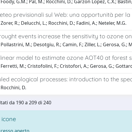
Foody, G.M.; Pal, M.; Rocchini, D.; Garzon Lopez, C.X.; Bastin,
eteo previsionali sul Web: una opportunità per la r
orer, R.; Delucchi, L.; Rocchini, D.; Fadini, A.; Neteler, M.G.
ought events increase the sensitivity to ozone o
ollastrini, M.; Desotgiu, R.; Camin, F.; Ziller, L.; Gerosa, G.; M
 linear model to estimate ozone AOT40 at forest 
erretti, M.; Cristofolini, F.; Cristofori, A.; Gerosa, G.; Gottard
ed ecological processes: introduction to the spec
Rocchini, D.
ltati da 190 a 209 di 240
 icone
accesso aperto