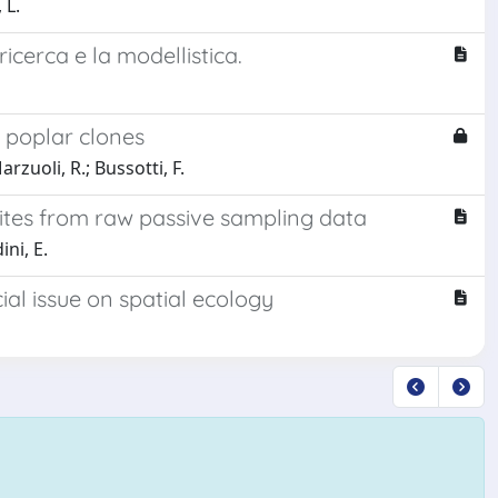
 L.
icerca e la modellistica.
n poplar clones
arzuoli, R.; Bussotti, F.
sites from raw passive sampling data
ini, E.
ial issue on spatial ecology