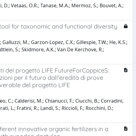
i, D.; Vetaas, O.R.; Tanase, M.A.; Mermoz, S.; Bouvet, A.;
ool for taxonomic and functional diversity
 Galluzzi, M.; Garzon-Lopez, C.X.; Gillespie, T.W.; He, K.S.;
dtlein, S.; Skidmore, A.K.; Van De Kerchove, R.;
ltati del progetto LIFE FutureForCoppiceS:
ioni per il futuro dall'eredità di prove
liverable del progetto LIFE
eo, C.; Calderisi, M.; Chianucci, F.; Ciucchi, B.; Corradini,
ti, L.; Fratini, R.; Landi, S.; Riccioli, F.; Rocchini, D.;
rent innovative organic fertilizers in a