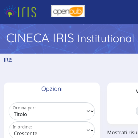
CINECA IRIS
Institutiona
IRIS
Opzioni
V
Ordina per:
In ordine:
Mostrati risu