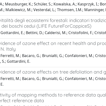
A.; Meusburger, K.; Schüler, S.; Kowalska, A.; Kasprzyk, I.; Bo
M.; Malkiewicz, M.; Vesterdal, L.; Thomsen, I.M.; Manninger, M
vitalità degli ecosistemi forestali: indicatori tradi
 dei boschi cedui (LIFE FutureForCoppiceS)
ottardini, E.; Bettini, D.; Calderisi, M.; Cristofolini, F.; Cristofo
idence of ozone effect on recent health and produc
N. Italy
erretti, M.; Bacaro, G.; Brunialti, G.; Confalonieri, M.; Cristofol
 S.; Gottardini, E.
idence of ozone effects on tree defoliation and 
erretti, M.; Bacaro, G.; Brunialti, G.; Confalonieri, M.; Cristofol
 E.
tivity of mapping methods to reference data quali
rfect reference data