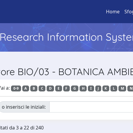
Home
Sfo
l Research Information Syst
ttore BIO/03 - BOTANICA AMB
ai a:
0-9
A
B
C
D
E
F
G
H
I
J
K
L
M
N
o inserisci le iniziali:
tati da 3 a 22 di 240