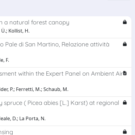
in a natural forest canopy
Ü.; Kollist, H.
 Pale di San Martino, Relazione attività
e, F.
sment within the Expert Panel on Ambient Air
der, P.; Ferretti, M.; Schaub, M.
spruce ( Picea abies [L.] Karst) at regional
eale, D.; La Porta, N.
nsing