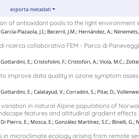
esporta metadati
on of antioxidant pools to the light environment 
arcía-Plazaola, J.I.; Becerril, J.M.; Hernández, A.; Niinemets, 
i ricerca collaborativa FEM - Parco di Paneveggio
ottardini, E.; Cristofolini, F.; Cristofori, A.; Viola, M.C.; Zottel
s to improve data quality in ozone symptom asses
ottardini, E.; Calatayud, V.; Corradini, S.; Pitar, D.; Vollenwei
variation in natural Alpine populations of Norway 
ndscape features and altitudinal gradient effects
i Pierro, E.; Mosca, E.; González Martínez, S.C.; Binelli, G.; N
 in microclimate ecology arising from remote se