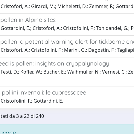
ristofori, A.; Girardi, M.; Micheletti, D.; Zemmer, F.; Gottardi
pollen in Alpine sites
ottardini, E.; Cristofori, A.; Cristofolini, F.; Tonidandel, G.; P
pollen: a potential warning alert for tickborne enc
ristofori, A.; Cristofolini, F.; Marini, G.; Dagostin, F.; Tagliapie
eed is pollen: insights on cryopalynology
esti, D.; Kofler, W.; Bucher, E.; Walhmüller, N.; Vernesi, C.; Zerb
e pollini invernali: le cupressacee
ristofolini, F.; Gottardini, E.
tati da 3 a 22 di 240
 icone