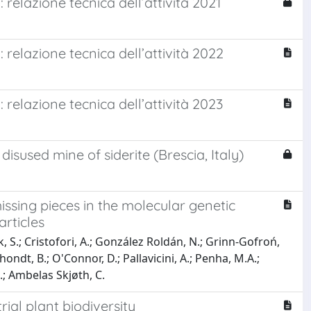
: relazione tecnica dell’attività 2021
: relazione tecnica dell’attività 2022
: relazione tecnica dell’attività 2023
isused mine of siderite (Brescia, Italy)
ssing pieces in the molecular genetic
rticles
k, S.; Cristofori, A.; González Roldán, N.; Grinn-Gofroń,
ondt, B.; O'Connor, D.; Pallavicini, A.; Penha, M.A.;
M.; Ambelas Skjøth, C.
ial plant biodiversity