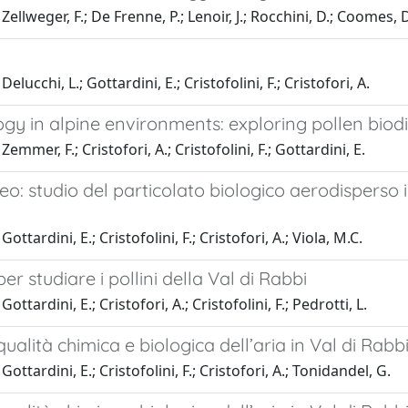
ellweger, F.; De Frenne, P.; Lenoir, J.; Rocchini, D.; Coomes, D
elucchi, L.; Gottardini, E.; Cristofolini, F.; Cristofori, A.
gy in alpine environments: exploring pollen biod
emmer, F.; Cristofori, A.; Cristofolini, F.; Gottardini, E.
o: studio del particolato biologico aerodisperso in
ottardini, E.; Cristofolini, F.; Cristofori, A.; Viola, M.C.
per studiare i pollini della Val di Rabbi
ottardini, E.; Cristofori, A.; Cristofolini, F.; Pedrotti, L.
qualità chimica e biologica dell’aria in Val di Rabbi
ottardini, E.; Cristofolini, F.; Cristofori, A.; Tonidandel, G.