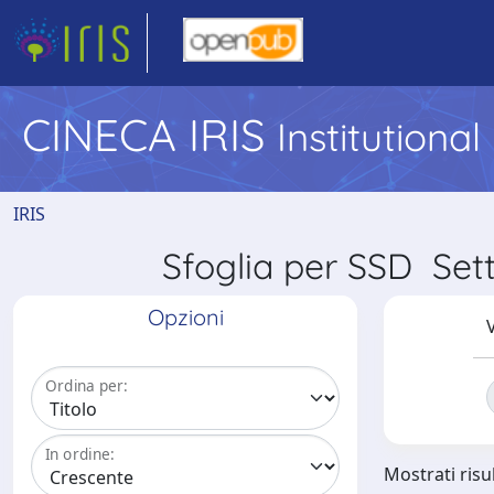
CINECA IRIS
Institutiona
IRIS
Sfoglia per SSD Se
Opzioni
V
Ordina per:
In ordine:
Mostrati risul