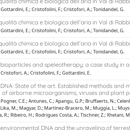
qualità chimica e biologica dell’aria in Val di Rabbi
ottardini, E.; Cristofolini, F.; Cristofori, A.; Tonidandel, G.
qualità chimica e biologica dell’aria in Val di Rabbi
ottardini, E.; Cristofolini, F.; Cristofori, A.; Tonidandel, G.
qualità chimica e biologica dell’aria in Val di Rabbi
ottardini, E.; Cristofolini, F.; Cristofori, A.; Tonidandel, G.
bioparticles and speleotherapy: a case study in a d
ristofori, A.; Cristofolini, F.; Gottardini, E.
DNA: State of the art. Established methods and mi
 of airborne microorganisms, viruses and plant pa
Pogner, C.E.; Antunes, C.; Apangu, G.P.; Bruffaerts, N.; Celen
.; Lika, M.; Magyar, D.; Martinez-Bracero, M.; Muggia, L.; Muysh
, R.; Ribeiro, H.; Rodrigues Costa, A.; Tischner, Z.; Xhetani, 
environmental DNA and the unraveling of terrestr