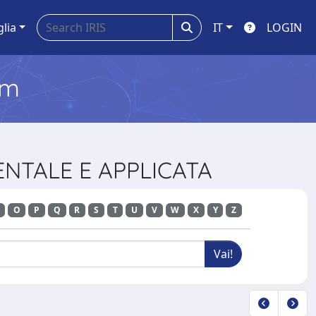
glia
IT
LOGIN
em
IENTALE E APPLICATA
O
P
Q
R
S
T
U
V
W
X
Y
Z