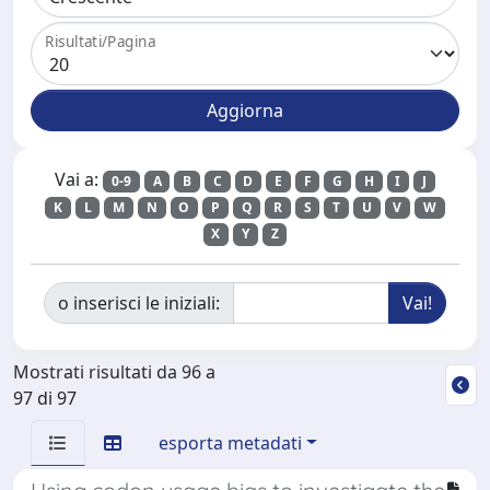
Risultati/Pagina
Vai a:
0-9
A
B
C
D
E
F
G
H
I
J
K
L
M
N
O
P
Q
R
S
T
U
V
W
X
Y
Z
o inserisci le iniziali:
Mostrati risultati da 96 a
97 di 97
esporta metadati