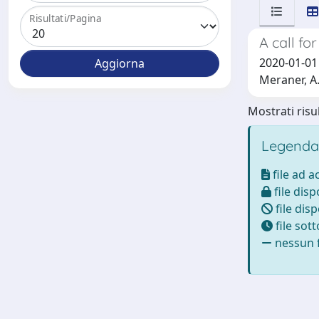
Risultati/Pagina
A call fo
2020-01-01 D
Meraner, A.;
Mostrati risul
Legenda
file ad 
file disp
file disp
file sot
nessun f