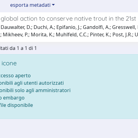
esporta metadati
r global action to conserve native trout in the 21
auwalter, D.; Duchi, A.; Epifanio, J.; Gandolfi, A.; Gresswell, R
 Mikheev, P.; Morita, K.; Muhlfeld, C.C.; Pinter, K.; Post, J.R.; Un
tati da 1 a 1 di 1
 icone
accesso aperto
onibili agli utenti autorizzati
onibili solo agli amministratori
to embargo
ile disponibile