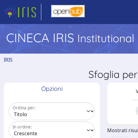
CINECA IRIS
Institutiona
IRIS
Sfoglia p
Opzioni
V
Ordina per:
In ordine:
Mostrati risul