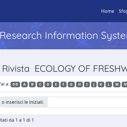
Home
Sfo
l Research Information Syst
er Rivista ECOLOGY OF FRESH
ai a:
0-9
A
B
C
D
E
F
G
H
I
J
K
L
M
N
o inserisci le iniziali:
tati da 1 a 1 di 1