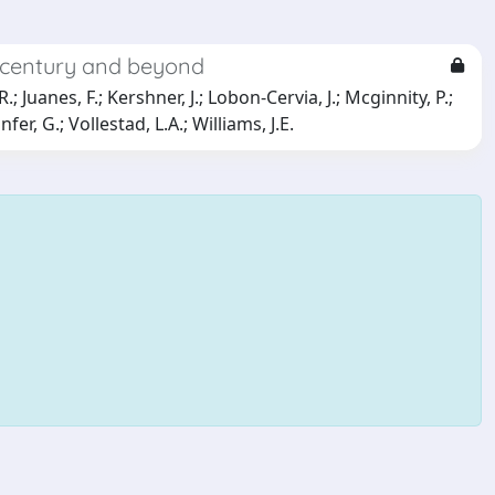
st century and beyond
.; Juanes, F.; Kershner, J.; Lobon-Cervia, J.; Mcginnity, P.;
fer, G.; Vollestad, L.A.; Williams, J.E.