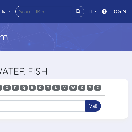
glia
IT
LOGIN
em
WATER FISH
O
P
Q
R
S
T
U
V
W
X
Y
Z