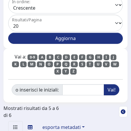
In ordine:
Risultati/Pagina
Vai a:
0-9
A
B
C
D
E
F
G
H
I
J
K
L
M
N
O
P
Q
R
S
T
U
V
W
X
Y
Z
o inserisci le iniziali:
Mostrati risultati da 5 a 6
di 6
esporta metadati