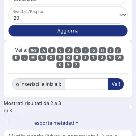
Risultati/Pagina
Vai a:
0-9
A
B
C
D
E
F
G
H
I
J
K
L
M
N
O
P
Q
R
S
T
U
V
W
X
Y
Z
o inserisci le iniziali:
Mostrati risultati da 2 a 3
di 3
esporta metadati