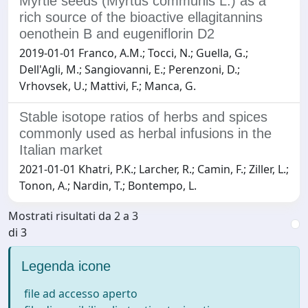
Myrtle seeds (Myrtus communis L.) as a
rich source of the bioactive ellagitannins
oenothein B and eugeniflorin D2
2019-01-01 Franco, A.M.; Tocci, N.; Guella, G.;
Dell'Agli, M.; Sangiovanni, E.; Perenzoni, D.;
Vrhovsek, U.; Mattivi, F.; Manca, G.
Stable isotope ratios of herbs and spices
commonly used as herbal infusions in the
Italian market
2021-01-01 Khatri, P.K.; Larcher, R.; Camin, F.; Ziller, L.;
Tonon, A.; Nardin, T.; Bontempo, L.
Mostrati risultati da 2 a 3
di 3
Legenda icone
file ad accesso aperto