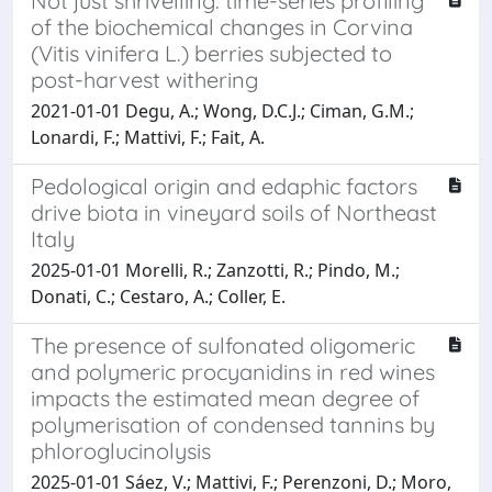
Not just shrivelling: time-series profiling
of the biochemical changes in Corvina
(Vitis vinifera L.) berries subjected to
post-harvest withering
2021-01-01 Degu, A.; Wong, D.C.J.; Ciman, G.M.;
Lonardi, F.; Mattivi, F.; Fait, A.
Pedological origin and edaphic factors
drive biota in vineyard soils of Northeast
Italy
2025-01-01 Morelli, R.; Zanzotti, R.; Pindo, M.;
Donati, C.; Cestaro, A.; Coller, E.
The presence of sulfonated oligomeric
and polymeric procyanidins in red wines
impacts the estimated mean degree of
polymerisation of condensed tannins by
phloroglucinolysis
2025-01-01 Sáez, V.; Mattivi, F.; Perenzoni, D.; Moro,