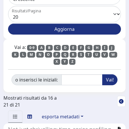
Risultati/Pagina
Vai a:
0-9
A
B
C
D
E
F
G
H
I
J
K
L
M
N
O
P
Q
R
S
T
U
V
W
X
Y
Z
o inserisci le iniziali:
Mostrati risultati da 16 a
21 di 21
esporta metadati