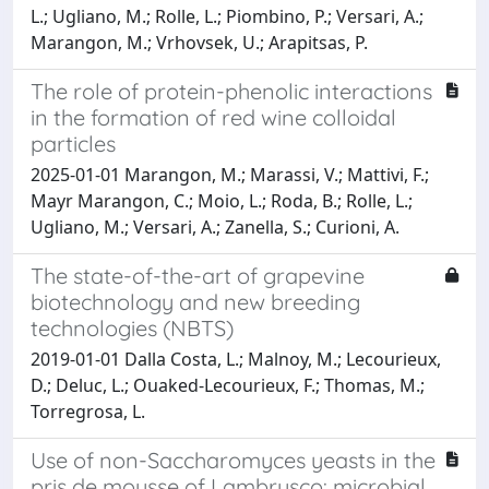
L.; Ugliano, M.; Rolle, L.; Piombino, P.; Versari, A.;
Marangon, M.; Vrhovsek, U.; Arapitsas, P.
The role of protein-phenolic interactions
in the formation of red wine colloidal
particles
2025-01-01 Marangon, M.; Marassi, V.; Mattivi, F.;
Mayr Marangon, C.; Moio, L.; Roda, B.; Rolle, L.;
Ugliano, M.; Versari, A.; Zanella, S.; Curioni, A.
The state-of-the-art of grapevine
biotechnology and new breeding
technologies (NBTS)
2019-01-01 Dalla Costa, L.; Malnoy, M.; Lecourieux,
D.; Deluc, L.; Ouaked-Lecourieux, F.; Thomas, M.;
Torregrosa, L.
Use of non-Saccharomyces yeasts in the
pris de mousse of Lambrusco: microbial