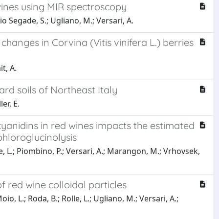
 wines using MIR spectroscopy
 Rio Segade, S.; Ugliano, M.; Versari, A.
 changes in Corvina (Vitis vinifera L.) berries
t, A.
ard soils of Northeast Italy
er, E.
yanidins in red wines impacts the estimated
hloroglucinolysis
le, L.; Piombino, P.; Versari, A.; Marangon, M.; Vrhovsek,
f red wine colloidal particles
, L.; Roda, B.; Rolle, L.; Ugliano, M.; Versari, A.;