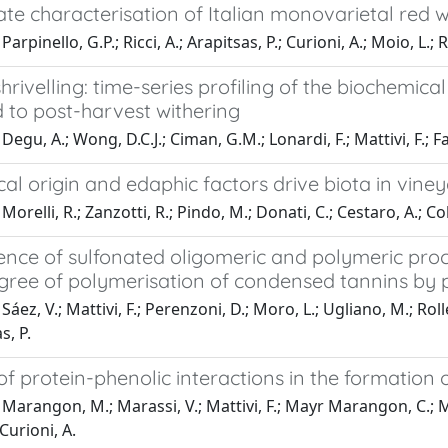
ate characterisation of Italian monovarietal red
arpinello, G.P.; Ricci, A.; Arapitsas, P.; Curioni, A.; Moio, L.;
shrivelling: time-series profiling of the biochemical
 to post-harvest withering
egu, A.; Wong, D.C.J.; Ciman, G.M.; Lonardi, F.; Mattivi, F.; Fai
al origin and edaphic factors drive biota in viney
orelli, R.; Zanzotti, R.; Pindo, M.; Donati, C.; Cestaro, A.; Coll
ence of sulfonated oligomeric and polymeric proc
ree of polymerisation of condensed tannins by p
Sáez, V.; Mattivi, F.; Perenzoni, D.; Moro, L.; Ugliano, M.; Rol
s, P.
of protein-phenolic interactions in the formation o
Marangon, M.; Marassi, V.; Mattivi, F.; Mayr Marangon, C.; Moio
 Curioni, A.