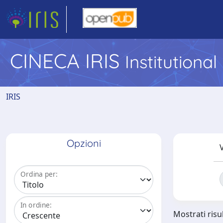
CINECA IRIS
Institutiona
IRIS
Opzioni
V
Ordina per:
In ordine:
Mostrati risul