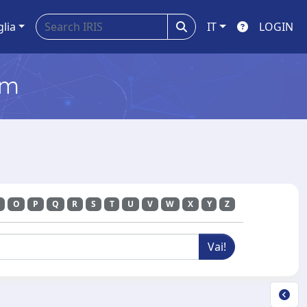
glia
IT
LOGIN
em
E
O
P
Q
R
S
T
U
V
W
X
Y
Z