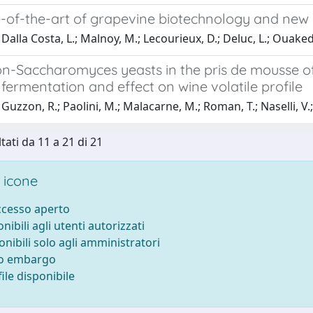
e-of-the-art of grapevine biotechnology and new
Dalla Costa, L.; Malnoy, M.; Lecourieux, D.; Deluc, L.; Ouake
on-Saccharomyces yeasts in the pris de mousse o
 fermentation and effect on wine volatile profile
Guzzon, R.; Paolini, M.; Malacarne, M.; Roman, T.; Naselli, V.;
tati da 11 a 21 di 21
 icone
accesso aperto
onibili agli utenti autorizzati
onibili solo agli amministratori
to embargo
ile disponibile