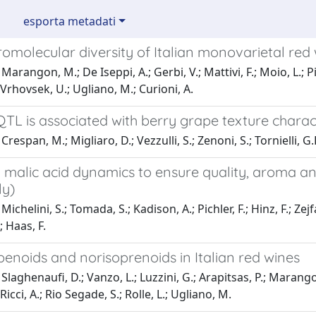
esporta metadati
omolecular diversity of Italian monovarietal red
arangon, M.; De Iseppi, A.; Gerbi, V.; Mattivi, F.; Moio, L.; Pi
; Vrhovsek, U.; Ugliano, M.; Curioni, A.
TL is associated with berry grape texture charact
respan, M.; Migliaro, D.; Vezzulli, S.; Zenoni, S.; Tornielli, G.
malic acid dynamics to ensure quality, aroma and
ly)
ichelini, S.; Tomada, S.; Kadison, A.; Pichler, F.; Hinz, F.; Zej
.; Haas, F.
enoids and norisoprenoids in Italian red wines
laghenaufi, D.; Vanzo, L.; Luzzini, G.; Arapitsas, P.; Marangon,
 Ricci, A.; Rio Segade, S.; Rolle, L.; Ugliano, M.