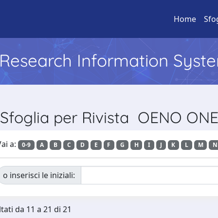
Home
Sfo
l Research Information Syst
Sfoglia per Rivista OENO ON
ai a:
0-9
A
B
C
D
E
F
G
H
I
J
K
L
M
N
o inserisci le iniziali:
tati da 11 a 21 di 21