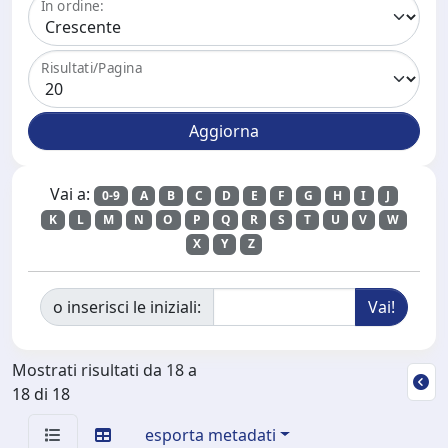
In ordine:
Risultati/Pagina
Vai a:
0-9
A
B
C
D
E
F
G
H
I
J
K
L
M
N
O
P
Q
R
S
T
U
V
W
X
Y
Z
o inserisci le iniziali:
Mostrati risultati da 18 a
18 di 18
esporta metadati