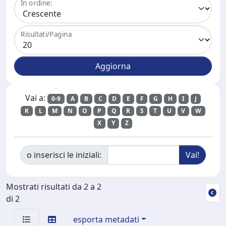
In ordine:
Risultati/Pagina
Vai a:
0-9
A
B
C
D
E
F
G
H
I
J
K
L
M
N
O
P
Q
R
S
T
U
V
W
X
Y
Z
o inserisci le iniziali:
Mostrati risultati da 2 a 2
di 2
esporta metadati