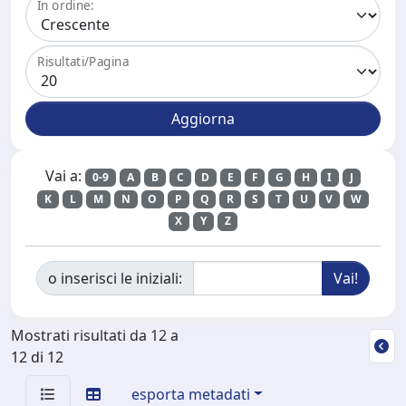
In ordine:
Risultati/Pagina
Vai a:
0-9
A
B
C
D
E
F
G
H
I
J
K
L
M
N
O
P
Q
R
S
T
U
V
W
X
Y
Z
o inserisci le iniziali:
Mostrati risultati da 12 a
12 di 12
esporta metadati