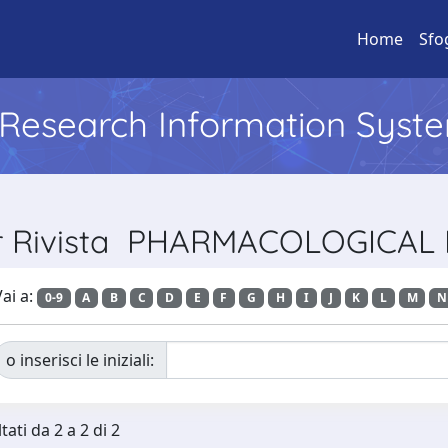
Home
Sfo
l Research Information Syst
er Rivista PHARMACOLOGICA
ai a:
0-9
A
B
C
D
E
F
G
H
I
J
K
L
M
N
o inserisci le iniziali:
tati da 2 a 2 di 2