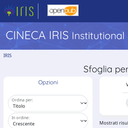
CINECA IRIS
Institutiona
IRIS
Sfoglia p
Opzioni
V
Ordina per:
In ordine:
Mostrati risul