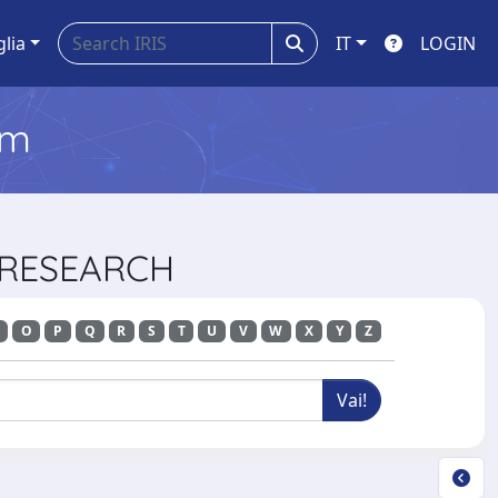
glia
IT
LOGIN
em
L RESEARCH
O
P
Q
R
S
T
U
V
W
X
Y
Z