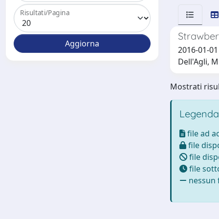
Risultati/Pagina
Strawberr
2016-01-01 
Dell'Agli, M
Mostrati risul
Legenda
file ad 
file disp
file disp
file sot
nessun f