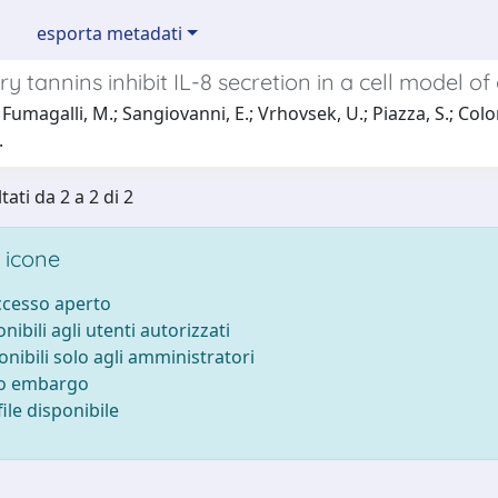
esporta metadati
y tannins inhibit IL-8 secretion in a cell model o
Fumagalli, M.; Sangiovanni, E.; Vrhovsek, U.; Piazza, S.; Colomb
.
tati da 2 a 2 di 2
 icone
accesso aperto
onibili agli utenti autorizzati
onibili solo agli amministratori
to embargo
ile disponibile