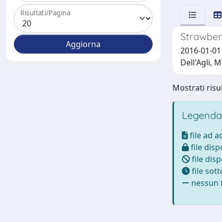
Risultati/Pagina
Strawberr
2016-01-01 
Dell'Agli, M
Mostrati risul
Legenda
file ad 
file disp
file disp
file sot
nessun f