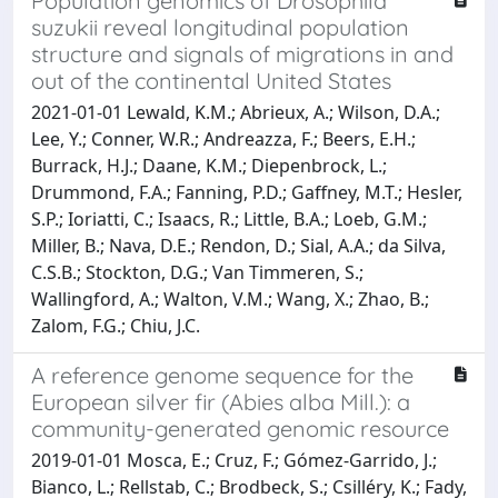
Population genomics of Drosophila
suzukii reveal longitudinal population
structure and signals of migrations in and
out of the continental United States
2021-01-01 Lewald, K.M.; Abrieux, A.; Wilson, D.A.;
Lee, Y.; Conner, W.R.; Andreazza, F.; Beers, E.H.;
Burrack, H.J.; Daane, K.M.; Diepenbrock, L.;
Drummond, F.A.; Fanning, P.D.; Gaffney, M.T.; Hesler,
S.P.; Ioriatti, C.; Isaacs, R.; Little, B.A.; Loeb, G.M.;
Miller, B.; Nava, D.E.; Rendon, D.; Sial, A.A.; da Silva,
C.S.B.; Stockton, D.G.; Van Timmeren, S.;
Wallingford, A.; Walton, V.M.; Wang, X.; Zhao, B.;
Zalom, F.G.; Chiu, J.C.
A reference genome sequence for the
European silver fir (Abies alba Mill.): a
community-generated genomic resource
2019-01-01 Mosca, E.; Cruz, F.; Gómez-Garrido, J.;
Bianco, L.; Rellstab, C.; Brodbeck, S.; Csilléry, K.; Fady,