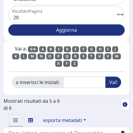
Risultati/Pagina
Vai a:
0-9
A
B
C
D
E
F
G
H
I
J
K
L
M
N
O
P
Q
R
S
T
U
V
W
X
Y
Z
o inserisci le iniziali:
Mostrati risultati da 5 a 6
di 6
esporta metadati