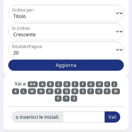
Ordina per:
In ordine:
Risultati/Pagina
Vai a:
0-9
A
B
C
D
E
F
G
H
I
J
K
L
M
N
O
P
Q
R
S
T
U
V
W
X
Y
Z
o inserisci le iniziali: