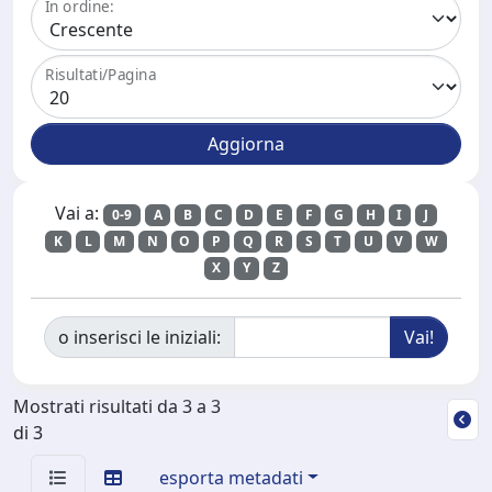
In ordine:
Risultati/Pagina
Vai a:
0-9
A
B
C
D
E
F
G
H
I
J
K
L
M
N
O
P
Q
R
S
T
U
V
W
X
Y
Z
o inserisci le iniziali:
Mostrati risultati da 3 a 3
di 3
esporta metadati