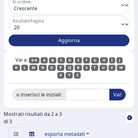
In ordine:
Risultati/Pagina
Vai a:
0-9
A
B
C
D
E
F
G
H
I
J
K
L
M
N
O
P
Q
R
S
T
U
V
W
X
Y
Z
o inserisci le iniziali:
Mostrati risultati da 2 a 3
di 3
esporta metadati