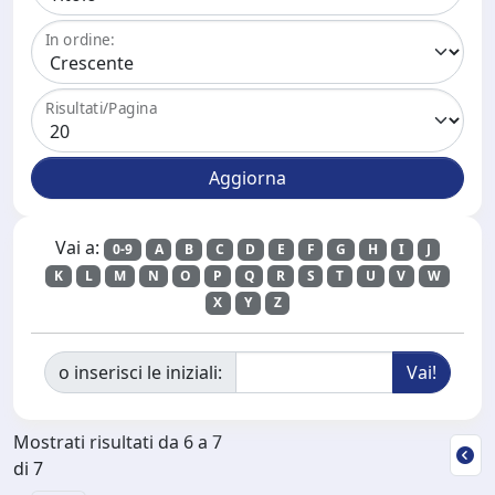
In ordine:
Risultati/Pagina
Vai a:
0-9
A
B
C
D
E
F
G
H
I
J
K
L
M
N
O
P
Q
R
S
T
U
V
W
X
Y
Z
o inserisci le iniziali:
Mostrati risultati da 6 a 7
di 7