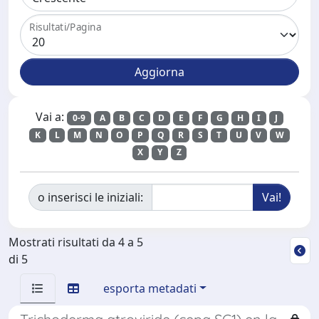
Risultati/Pagina
Vai a:
0-9
A
B
C
D
E
F
G
H
I
J
K
L
M
N
O
P
Q
R
S
T
U
V
W
X
Y
Z
o inserisci le iniziali:
Mostrati risultati da 4 a 5
di 5
esporta metadati