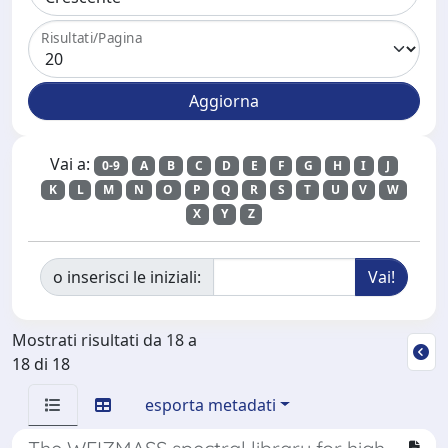
Risultati/Pagina
Vai a:
0-9
A
B
C
D
E
F
G
H
I
J
K
L
M
N
O
P
Q
R
S
T
U
V
W
X
Y
Z
o inserisci le iniziali:
Mostrati risultati da 18 a
18 di 18
esporta metadati