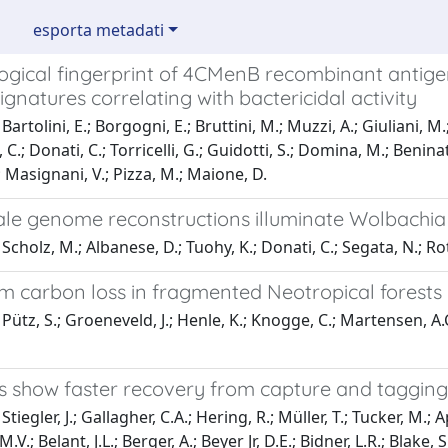
esporta metadati
gical fingerprint of 4CMenB recombinant antigen
natures correlating with bactericidal activity
artolini, E.; Borgogni, E.; Bruttini, M.; Muzzi, A.; Giuliani, M.;
, C.; Donati, C.; Torricelli, G.; Guidotti, S.; Domina, M.; Beninati,
; Masignani, V.; Pizza, M.; Maione, D.
ale genome reconstructions illuminate Wolbachia
Scholz, M.; Albanese, D.; Tuohy, K.; Donati, C.; Segata, N.; Rot
m carbon loss in fragmented Neotropical forests
Pütz, S.; Groeneveld, J.; Henle, K.; Knogge, C.; Martensen, A.C.
show faster recovery from capture and tagging
tiegler, J.; Gallagher, C.A.; Hering, R.; Müller, T.; Tucker, M.; 
M.V.; Belant, J.L.; Berger, A.; Beyer Jr, D.E.; Bidner, L.R.; Blake, 