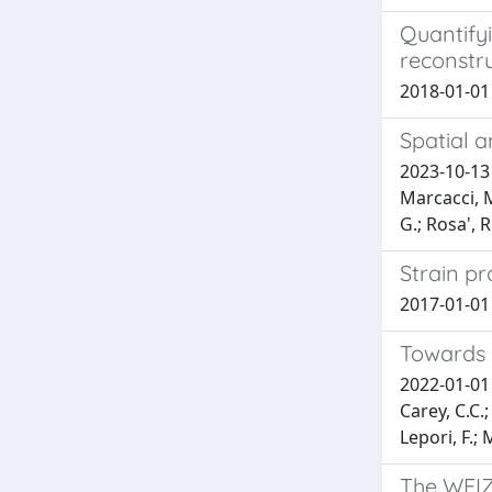
Quantifyi
reconstr
2018-01-01 
Spatial 
2023-10-13 
Marcacci, M.
G.; Rosa', R
Strain p
2017-01-01 
Towards c
2022-01-01 
Carey, C.C.;
Lepori, F.; 
The WEIZM