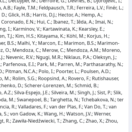
L.; Decuyper, M.; Derroire, G.; Devries, B.; Djordjevic, I.;
 A.B.; Fayle, T.M.; Feldpausch, T.R.; Ferreira, L.V.; Finér, L.;
 D.; Glick, H.B.; Harris, D.J.; Hector, A.; Hemp, A.;
Coronado, E.N.; Hui, C.; Ibanez, T.; Iêda, A.; Imai, N.;
ung, I.; Karminov, V.; Kartawinata, K.; Kearsley, E.;
, T.J.; Kim, H.S.; Kitayama, K.; Köhl, M.; Korjus, H.;
tner, B.S.; Malhi, Y.; Marcon, E.; Marimon, B.S.; Marimon-
-Cruz, O.; Mendoza, C.; Merow, C.; Mendoza, A.M.; Moreno,
.; Nevenic, R.V.; Ngugi, M.R.; Niklaus, P.A.; Oleksyn, J.;
.; Parfenova, E.I.; Park, M.; Parren, M.; Parthasarathy, N.;
 D.; Pitman, N.C.A.; Polo, I.; Poorter, L.; Poulsen, A.D.;
, M.; Rolim, S.G.; Roopsind, A.; Rovero, F.; Rutishauser,
epaschenko, D.; Scherer-Lorenzen, M.; Schmid, B.;
Z.; Silva-Espejo, J.E.; Silveira, M.; Singh, J.; Sist, P.; Slik,
oboda, M.; Swanepoel, B.; Targhetta, N.; Tchebakova, N.; ter
ia, R.; Valladares, F.; van der Plas, F.; Van Do, T.; van
a, S.; von Gadow, K.; Wang, H.; Watson, J.V.; Werner,
gt, R.; Zawiła-Niedźwiecki, T.; Zhang, C.; Zhao, X.; Zhou,