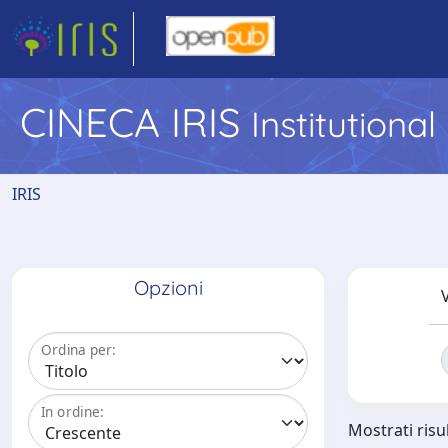
CINECA IRIS
Institutiona
IRIS
Opzioni
V
Ordina per:
In ordine:
Mostrati risul