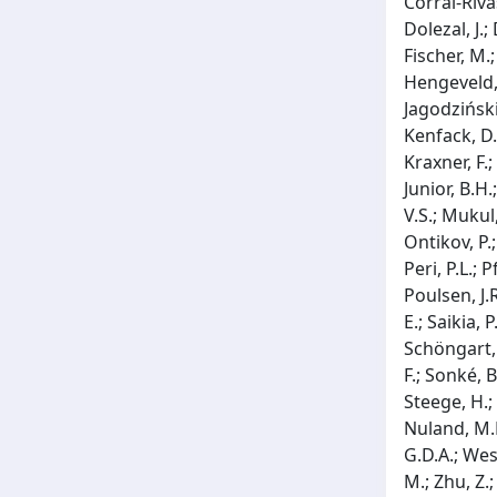
Corral-Rivas
Dolezal, J.;
Fischer, M.;
Hengeveld, G
Jagodziński,
Kenfack, D.;
Kraxner, F.
Junior, B.H
V.S.; Mukul,
Ontikov, P.
Peri, P.L.; 
Poulsen, J.
E.; Saikia, 
Schöngart, J
F.; Sonké, B
Steege, H.;
Nuland, M.E
G.D.A.; West
M.; Zhu, Z.;