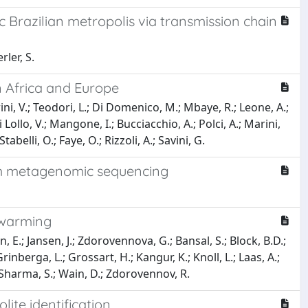
 Brazilian metropolis via transmission chain
ler, S.
n Africa and Europe
ini, V.; Teodori, L.; Di Domenico, M.; Mbaye, R.; Leone, A.;
 Lollo, V.; Mangone, I.; Bucciacchio, A.; Polci, A.; Marini,
abelli, O.; Faye, O.; Rizzoli, A.; Savini, G.
rom metagenomic sequencing
l warming
.; Jansen, J.; Zdorovennova, G.; Bansal, S.; Block, B.D.;
Grinberga, L.; Grossart, H.; Kangur, K.; Knoll, L.; Laas, A.;
.; Sharma, S.; Wain, D.; Zdorovennov, R.
ite identification