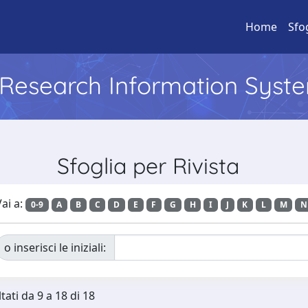
Home
Sfo
l Research Information Syst
Sfoglia per Rivista
ai a:
0-9
A
B
C
D
E
F
G
H
I
J
K
L
M
N
o inserisci le iniziali:
tati da 9 a 18 di 18