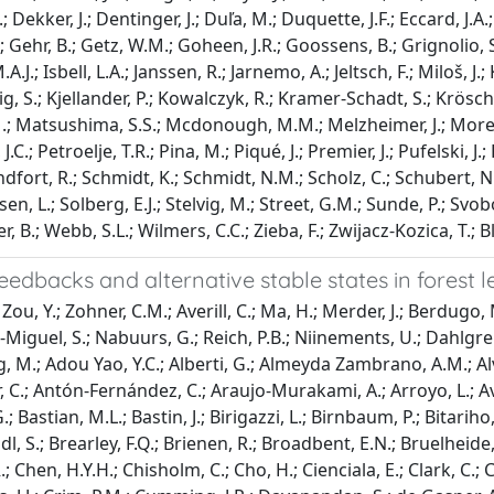
; Dekker, J.; Dentinger, J.; Duľa, M.; Duquette, J.F.; Eccard, J.A.
.; Gehr, B.; Getz, W.M.; Goheen, J.R.; Goossens, B.; Grignolio,
.J.; Isbell, L.A.; Janssen, R.; Jarnemo, A.; Jeltsch, F.; Miloš, J.
g, S.; Kjellander, P.; Kowalczyk, R.; Kramer-Schadt, S.; Krösch
M.; Matsushima, S.S.; Mcdonough, M.M.; Melzheimer, J.; Morelle
 J.C.; Petroelje, T.R.; Pina, M.; Piqué, J.; Premier, J.; Pufelski,
ndfort, R.; Schmidt, K.; Schmidt, N.M.; Scholz, C.; Schubert, N.; 
sen, L.; Solberg, E.J.; Stelvig, M.; Street, G.M.; Sunde, P.; S
r, B.; Webb, S.L.; Wilmers, C.C.; Zieba, F.; Zwijacz-Kozica, T.; 
feedbacks and alternative stable states in forest l
Zou, Y.; Zohner, C.M.; Averill, C.; Ma, H.; Merder, J.; Berdugo,
e-Miguel, S.; Nabuurs, G.; Reich, P.B.; Niinements, U.; Dahlgren, 
, M.; Adou Yao, Y.C.; Alberti, G.; Almeyda Zambrano, A.M.; Alva
, C.; Antón-Fernández, C.; Araujo-Murakami, A.; Arroyo, L.; Avit
.; Bastian, M.L.; Bastin, J.; Birigazzi, L.; Birnbaum, P.; Bitarih
dl, S.; Brearley, F.Q.; Brienen, R.; Broadbent, E.N.; Bruelheide, H.
 Chen, H.Y.H.; Chisholm, C.; Cho, H.; Cienciala, E.; Clark, C.; C