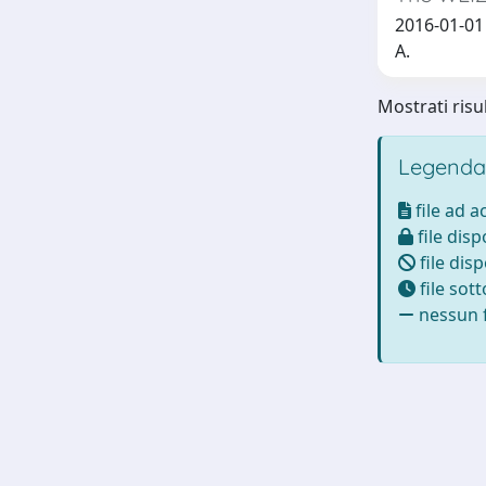
2016-01-01 
A.
Mostrati risul
Legenda
file ad 
file disp
file disp
file sot
nessun f