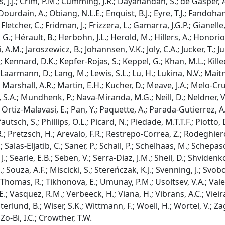
, J.J.; Crim, P.M.; Cumming, J.R.; Dayanandan, S.; de Gasper, A.
 Dourdain, A.; Obiang, N.L.E.; Enquist, B.J.; Eyre, T.J.; Fandohan,
 Fletcher, C.; Fridman, J.; Frizzera, L.; Gamarra, J.G.P.; Gianelle,
.; Hérault, B.; Herbohn, J.L.; Herold, M.; Hillers, A.; Honorio 
 A.M.; Jaroszewicz, B.; Johannsen, V.K.; Joly, C.A.; Jucker, T.; J
 Kennard, D.K.; Kepfer-Rojas, S.; Keppel, G.; Khan, M.L.; Killeen
; Laarmann, D.; Lang, M.; Lewis, S.L.; Lu, H.; Lukina, N.V.; Mai
.; Marshall, A.R.; Martin, E.H.; Kucher, D.; Meave, J.A.; Melo
 S.A.; Mundhenk, P.; Nava-Miranda, M.G.; Neill, D.; Neldner, V.J
; Ortiz-Malavasi, E.; Pan, Y.; Paquette, A.; Parada-Gutierrez, A
Pfautsch, S.; Phillips, O.L.; Picard, N.; Piedade, M.T.T.F.; Piotto,
R.; Pretzsch, H.; Arevalo, F.R.; Restrepo-Correa, Z.; Rodeghiero
P.; Salas-Eljatib, C.; Saner, P.; Schall, P.; Schelhaas, M.; Sch
.; Searle, E.B.; Seben, V.; Serra-Diaz, J.M.; Sheil, D.; Shvidenko, A.
.; Souza, A.F.; Miscicki, S.; Stereńczak, K.J.; Svenning, J.; Sv
 Thomas, R.; Tikhonova, E.; Umunay, P.M.; Usoltsev, V.A.; Valenc
.; Vasquez, R.M.; Verbeeck, H.; Viana, H.; Vibrans, A.C.; Vieir
erlund, B.; Wiser, S.K.; Wittmann, F.; Woell, H.; Wortel, V.; Za
 Zo-Bi, I.C.; Crowther, T.W.