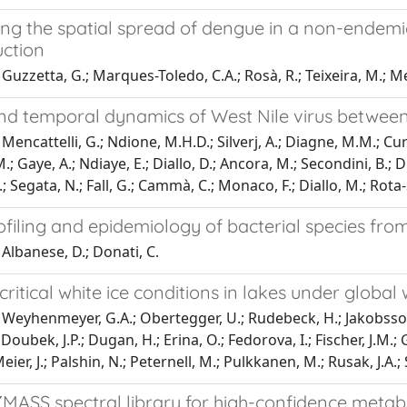
ng the spatial spread of dengue in a non-endemic
uction
Guzzetta, G.; Marques-Toledo, C.A.; Rosà, R.; Teixeira, M.; Mer
and temporal dynamics of West Nile virus betwee
Mencattelli, G.; Ndione, M.H.D.; Silverj, A.; Diagne, M.M.; Cur
; Gaye, A.; Ndiaye, E.; Diallo, D.; Ancora, M.; Secondini, B.; Di
.; Segata, N.; Fall, G.; Cammà, C.; Monaco, F.; Diallo, M.; Rota-St
rofiling and epidemiology of bacterial species f
Albanese, D.; Donati, C.
ritical white ice conditions in lakes under globa
Weyhenmeyer, G.A.; Obertegger, U.; Rudebeck, H.; Jakobsson, E
 Doubek, J.P.; Dugan, H.; Erina, O.; Fedorova, I.; Fischer, J.M.; 
Meier, J.; Palshin, N.; Peternell, M.; Pulkkanen, M.; Rusak, J.A
ASS spectral library for high-confidence metabol