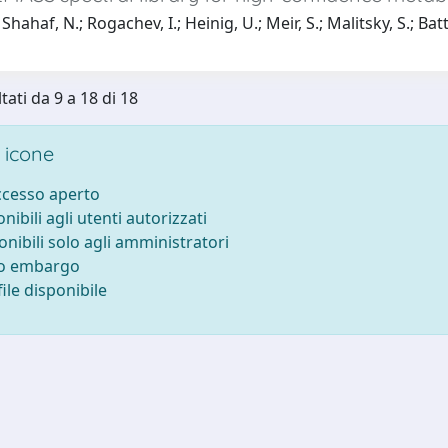
Shahaf, N.; Rogachev, I.; Heinig, U.; Meir, S.; Malitsky, S.; Ba
tati da 9 a 18 di 18
 icone
accesso aperto
onibili agli utenti autorizzati
onibili solo agli amministratori
to embargo
ile disponibile