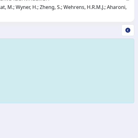
ttat, M.; Wyner, H.; Zheng, S.; Wehrens, H.R.M.J.; Aharoni,