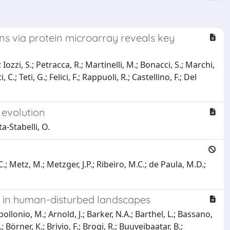
s via protein microarray reveals key
 Iozzi, S.; Petracca, R.; Martinelli, M.; Bonacci, S.; Marchi,
 C.; Teti, G.; Felici, F.; Rappuoli, R.; Castellino, F.; Del
 evolution
a-Stabelli, O.
; Metz, M.; Metzger, J.P.; Ribeiro, M.C.; de Paula, M.D.;
 in human-disturbed landscapes
Apollonio, M.; Arnold, J.; Barker, N.A.; Barthel, L.; Bassano,
S.; Börner, K.; Brivio, F.; Brogi, R.; Buuveibaatar, B.;