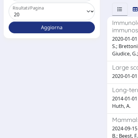
Risultati/Pagina
Immunolo
immunosig
2020-01-01 B
S.; Brettoni
Giudice, G.
Large sc
2020-01-01 
Long-ter
2014-01-01 
Huth, A.
Mammals 
2024-09-15 S
B.; Beest, F.