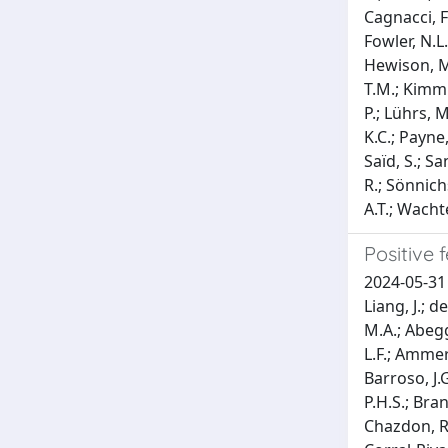
Cagnacci, F.
Fowler, N.L
Hewison, M.A
T.M.; Kimmi
P.; Lührs, 
K.C.; Payne,
Saïd, S.; Sa
R.; Sönnich
A.T.; Wachte
Positive 
2024-05-31 
Liang, J.; d
M.A.; Abegg
L.F.; Ammer
Barroso, J.G
P.H.S.; Bran
Chazdon, R.;