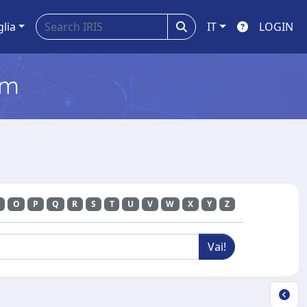
glia
IT
LOGIN
em
O
P
Q
R
S
T
U
V
W
X
Y
Z