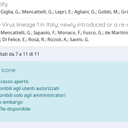
taly
iglia, G.; Mencattelli, G.; Lepri, E.; Agliani, G.; Gobbi, M.; G
 Virus lineage 1 in Italy: newly introduced or a re
encattelli, G.; Iapaolo, F.; Monaco, F.; Fusco, G.; de Martinis, 
 Di Felice, E.; Rosà, R.; Rizzoli, A.; Savini, G.
tati da 7 a 11 di 11
 icone
accesso aperto
onibili agli utenti autorizzati
onibili solo agli amministratori
to embargo
ile disponibile