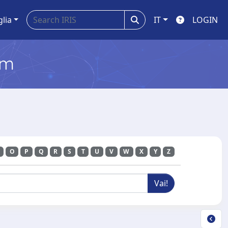
glia
IT
LOGIN
em
O
P
Q
R
S
T
U
V
W
X
Y
Z