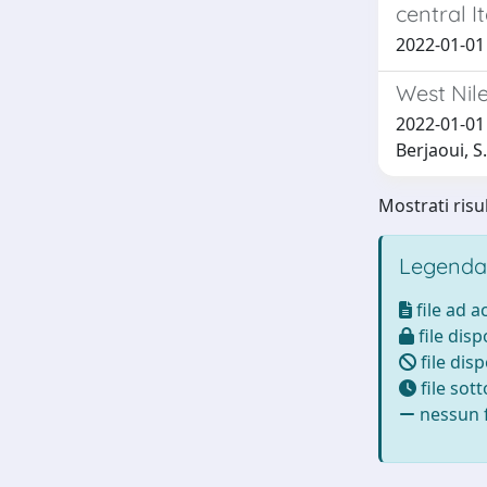
central I
2022-01-01 G
West Nile
2022-01-01 M
Berjaoui, S.;
Mostrati risul
Legenda
file ad 
file disp
file disp
file sot
nessun f