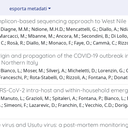
esporta metadati
plicon-based sequencing approach to West Nile 
Diagne, M.M.; Ndione, M.H.D.; Mencattelli, G.; Diallo, A.; Ndia
arcacci, M.; Mbanne, M.; Ancora, M.; Secondini, B.; Di Lollo, V.;
.; Rosà, R.; Diallo, M.; Monaco, F.; Faye, O.; Cammà, C.; Rizzoli
igin and propagation of the COVID-19 outbreak in t
 Northern Italy
ianco, L.; Moser, M.; Silverj, A.; Micheletti, D.; Lorenzin, G.; 
ranceschi, P.; Rota-Stabelli, O.; Rizzoli, A.; Fontana, P.; Donati
RS-CoV-2 intra-host and within-household emerg
anuto, L.; Grazioli, M.; Spitaleri, A.; Fontana, P.; Bianco, L.; B
; Simeoni, F.; Lazarevic, D.; Franchin, E.; Vecchio, C.D.; Dorigatt
 virus and Usutu virus: a post-mortem monitoring 