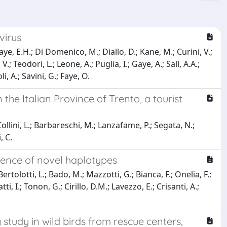
virus
ye, E.H.; Di Domenico, M.; Diallo, D.; Kane, M.; Curini, V.;
 Teodori, L.; Leone, A.; Puglia, I.; Gaye, A.; Sall, A.A.;
, A.; Savini, G.; Faye, O.
he Italian Province of Trento, a tourist
Collini, L.; Barbareschi, M.; Lanzafame, P.; Segata, N.;
, C.
ence of novel haplotypes
ertolotti, L.; Bado, M.; Mazzotti, G.; Bianca, F.; Onelia, F.;
i, I.; Tonon, G.; Cirillo, D.M.; Lavezzo, E.; Crisanti, A.;
study in wild birds from rescue centers,