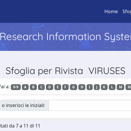
Home
Sfo
l Research Information Syst
Sfoglia per Rivista VIRUSES
ai a:
0-9
A
B
C
D
E
F
G
H
I
J
K
L
M
N
o inserisci le iniziali:
tati da 7 a 11 di 11