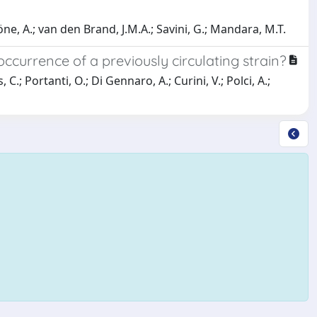
röne, A.; van den Brand, J.M.A.; Savini, G.; Mandara, M.T.
-occurrence of a previously circulating strain?
C.; Portanti, O.; Di Gennaro, A.; Curini, V.; Polci, A.;