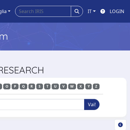
glia
IT
LOGIN
em
 RESEARCH
O
P
Q
R
S
T
U
V
W
X
Y
Z