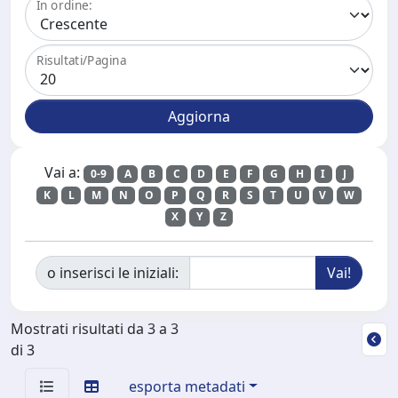
In ordine:
Risultati/Pagina
Vai a:
0-9
A
B
C
D
E
F
G
H
I
J
K
L
M
N
O
P
Q
R
S
T
U
V
W
X
Y
Z
o inserisci le iniziali:
Mostrati risultati da 3 a 3
di 3
esporta metadati