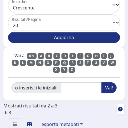
In ordine:
Risultati/Pagina
Vai a:
0-9
A
B
C
D
E
F
G
H
I
J
K
L
M
N
O
P
Q
R
S
T
U
V
W
X
Y
Z
o inserisci le iniziali:
Mostrati risultati da 2 a 3
di 3
esporta metadati