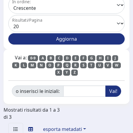
In ordine:
Risultati/Pagina
Vai a:
0-9
A
B
C
D
E
F
G
H
I
J
K
L
M
N
O
P
Q
R
S
T
U
V
W
X
Y
Z
o inserisci le iniziali:
Mostrati risultati da 1 a 3
di 3
esporta metadati