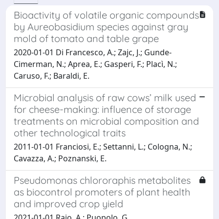
Bioactivity of volatile organic compounds
by Aureobasidium species against gray
mold of tomato and table grape
2020-01-01 Di Francesco, A.; Zajc, J.; Gunde-
Cimerman, N.; Aprea, E.; Gasperi, F.; Placì, N.;
Caruso, F.; Baraldi, E.
Microbial analysis of raw cows’ milk used
for cheese-making: influence of storage
treatments on microbial composition and
other technological traits
2011-01-01 Franciosi, E.; Settanni, L.; Cologna, N.;
Cavazza, A.; Poznanski, E.
Pseudomonas chlororaphis metabolites
as biocontrol promoters of plant health
and improved crop yield
2021-01-01 Raio, A.; Puopolo, G.