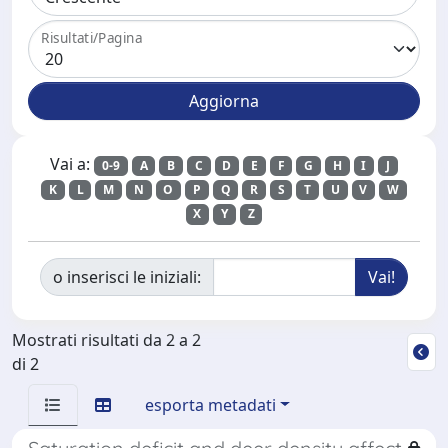
Risultati/Pagina
Vai a:
0-9
A
B
C
D
E
F
G
H
I
J
K
L
M
N
O
P
Q
R
S
T
U
V
W
X
Y
Z
o inserisci le iniziali:
Mostrati risultati da 2 a 2
di 2
esporta metadati