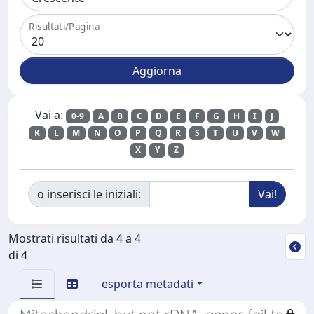
Risultati/Pagina
Vai a:
0-9
A
B
C
D
E
F
G
H
I
J
K
L
M
N
O
P
Q
R
S
T
U
V
W
X
Y
Z
o inserisci le iniziali:
Mostrati risultati da 4 a 4
di 4
esporta metadati