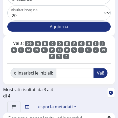
Risultati/Pagina
Vai a:
0-9
A
B
C
D
E
F
G
H
I
J
K
L
M
N
O
P
Q
R
S
T
U
V
W
X
Y
Z
o inserisci le iniziali:
Mostrati risultati da 3 a 4
di 4
esporta metadati