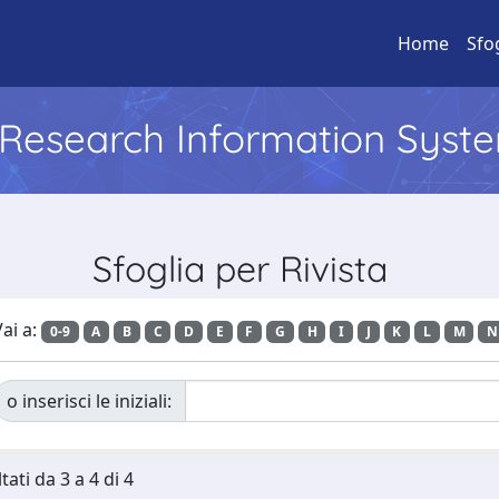
Home
Sfo
l Research Information Syst
Sfoglia per Rivista
ai a:
0-9
A
B
C
D
E
F
G
H
I
J
K
L
M
N
o inserisci le iniziali:
tati da 3 a 4 di 4