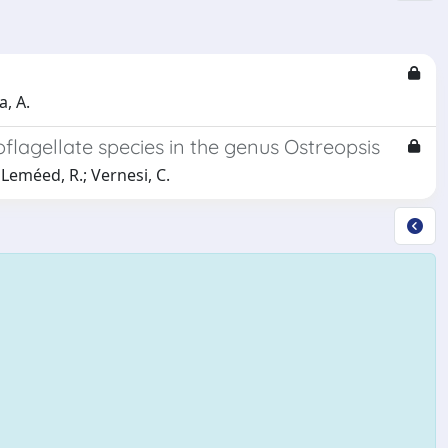
a, A.
oflagellate species in the genus Ostreopsis
; Leméed, R.; Vernesi, C.