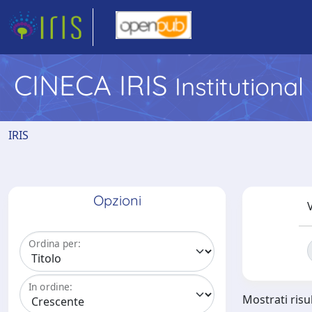
CINECA IRIS
Institutiona
IRIS
Opzioni
V
Ordina per:
In ordine:
Mostrati risul