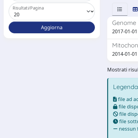
Risultati/Pagina
Genome c
2017-01-01 
Mitochond
2014-01-01 P
Mostrati risul
Legenda
file ad 
file disp
file disp
file sot
nessun f