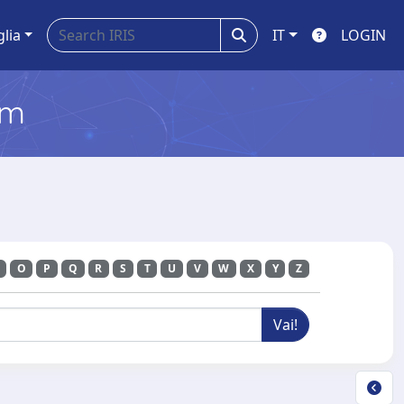
glia
IT
LOGIN
em
O
P
Q
R
S
T
U
V
W
X
Y
Z