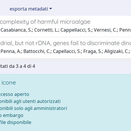
esporta metadati
omplexity of harmful microalgae
Casabianca, S.; Cornetti, L.; Cappellacci, S.; Vernesi, C.; Penn
rial, but not rDNA, genes fail to discriminate din
enna, A.; Battocchi, C.; Capellacci, S.; Fraga, S.; Aligizaki, C.
tati da 3 a 4 di 4
 icone
accesso aperto
onibili agli utenti autorizzati
onibili solo agli amministratori
to embargo
ile disponibile